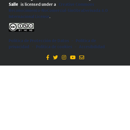
Salle
is licensed under a
Creative Commons
Reconocimiento-NoComercial-SinObraDerivada 4.0
Internacional License
.
Política de Protección de Datos
-
Politica de
privacidad
-
Política de cookies
-
Accesibilidad