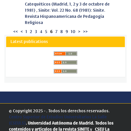
Catequéticos (Madrid, 1, 2 y 3 de octubre de
1981)
,
Sinite: Vol. 22 No. 68 (1981): Sinite.
Revista Hispanoamericana de Pedagogía
Religiosa
<<
<
1
2
3
4
5
6
7
8
9
10
>
>>
Latest publications
© Copyright 2025 - . Todos los derechos reservados.
Centro Superior de Estudios Universitarios La Salle
(CSEULS)
. Universidad Autónoma de Madrid.
Todos los
contenidos y artículos de la revista SINITE
y
CSEU La