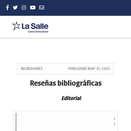
Quick
jump
RECENSIONES
PUBLISHED
MAY 31, 2025
to
page
Reseñas bibliográficas
content
Main
Editorial
Navigation
,
Main
Content
Sidebar