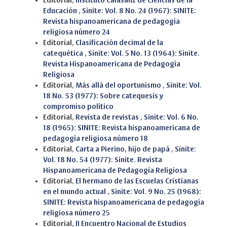
Editorial,
Instituto Calasanz de Ciencias de la
Educación
,
Sinite: Vol. 8 No. 24 (1967): SINITE:
Revista hispanoamericana de pedagogía
religiosa número 24
Editorial,
Clasificación decimal de la
catequética
,
Sinite: Vol. 5 No. 13 (1964): Sinite.
Revista Hispanoamericana de Pedagogía
Religiosa
Editorial,
Más allá del oportunismo
,
Sinite: Vol.
18 No. 53 (1977): Sobre catequesis y
compromiso político
Editorial,
Revista de revistas
,
Sinite: Vol. 6 No.
18 (1965): SINITE: Revista hispanoamericana de
pedagogía religiosa número 18
Editorial,
Carta a Pierino, hijo de papá
,
Sinite:
Vol. 18 No. 54 (1977): Sinite. Revista
Hispanoamericana de Pedagogía Religiosa
Editorial,
El hermano de las Escuelas Cristianas
en el mundo actual
,
Sinite: Vol. 9 No. 25 (1968):
SINITE: Revista hispanoamericana de pedagogía
religiosa número 25
Editorial,
II Encuentro Nacional de Estudios