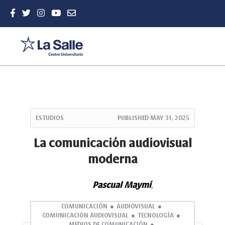
Quick
jump
ESTUDIOS
PUBLISHED
MAY 31, 2025
to
page
La comunicación audiovisual
content
moderna
Main
Navigation
Main
Pascual Maymí
,
Content
Sidebar
COMUNICACIÓN
AUDIOVISUAL
COMUNICACIÓN AUDIOVISUAL
TECNOLOGÍA
MEDIOS DE COMUNICACIÓN