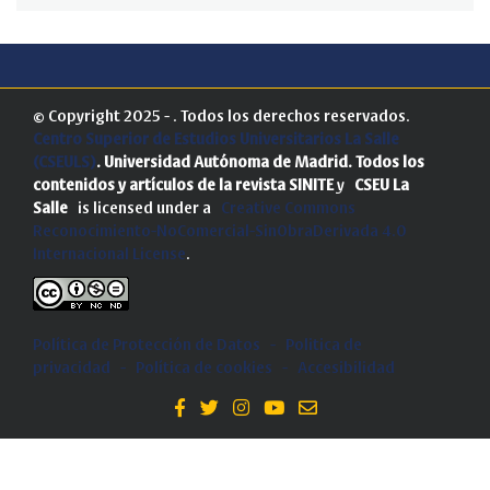
© Copyright 2025 - . Todos los derechos reservados.
Centro Superior de Estudios Universitarios La Salle
(CSEULS)
. Universidad Autónoma de Madrid.
Todos los
contenidos y artículos de la revista SINITE
y
CSEU La
Salle
is licensed under a
Creative Commons
Reconocimiento-NoComercial-SinObraDerivada 4.0
Internacional License
.
Política de Protección de Datos
-
Politica de
privacidad
-
Política de cookies
-
Accesibilidad