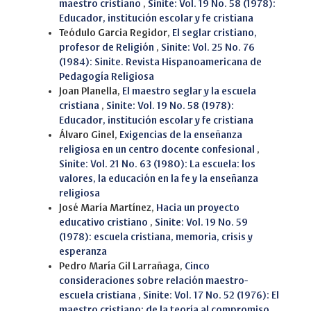
maestro cristiano
,
Sinite: Vol. 19 No. 58 (1978):
Educador, institución escolar y fe cristiana
Teódulo Garcia Regidor,
El seglar cristiano,
profesor de Religión
,
Sinite: Vol. 25 No. 76
(1984): Sinite. Revista Hispanoamericana de
Pedagogía Religiosa
Joan Planella,
El maestro seglar y la escuela
cristiana
,
Sinite: Vol. 19 No. 58 (1978):
Educador, institución escolar y fe cristiana
Álvaro Ginel,
Exigencias de la enseñanza
religiosa en un centro docente confesional
,
Sinite: Vol. 21 No. 63 (1980): La escuela: los
valores, la educación en la fe y la enseñanza
religiosa
José María Martínez,
Hacia un proyecto
educativo cristiano
,
Sinite: Vol. 19 No. 59
(1978): escuela cristiana, memoria, crisis y
esperanza
Pedro María Gil Larrañaga,
Cinco
consideraciones sobre relación maestro-
escuela cristiana
,
Sinite: Vol. 17 No. 52 (1976): El
maestro cristiano: de la teoría al compromiso