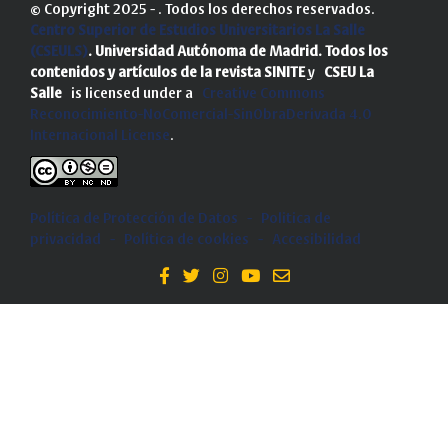
© Copyright 2025 - . Todos los derechos reservados.
Centro Superior de Estudios Universitarios La Salle
(CSEULS)
. Universidad Autónoma de Madrid.
Todos los
contenidos y artículos de la revista SINITE
y
CSEU La
Salle
is licensed under a
Creative Commons
Reconocimiento-NoComercial-SinObraDerivada 4.0
Internacional License
.
Política de Protección de Datos
-
Politica de
privacidad
-
Política de cookies
-
Accesibilidad