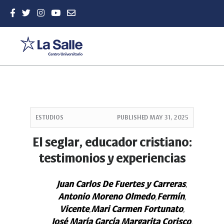
Quick
jump
ESTUDIOS
PUBLISHED
MAY 31, 2025
to
page
El seglar, educador cristiano:
content
testimonios y experiencias
Main
Navigation
Main
Juan Carlos De Fuertes y Carreras
,
Content
Antonio Moreno Olmedo
Fermín
,
,
Sidebar
Vicente
Mari Carmen Fortunato
,
,
José María García
Margarita Corisco
,
,