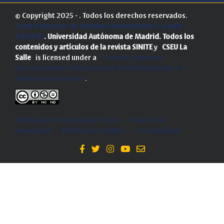
© Copyright 2025 - . Todos los derechos reservados.
Centro Superior de Estudios Universitarios La Salle
(CSEULS)
. Universidad Autónoma de Madrid.
Todos los
contenidos y artículos de la revista SINITE
y
CSEU La
Salle
is licensed under a
Creative Commons
Reconocimiento-NoComercial-SinObraDerivada 4.0
Internacional License
.
Política de Protección de Datos
-
Politica de
privacidad
-
Política de cookies
-
Accesibilidad