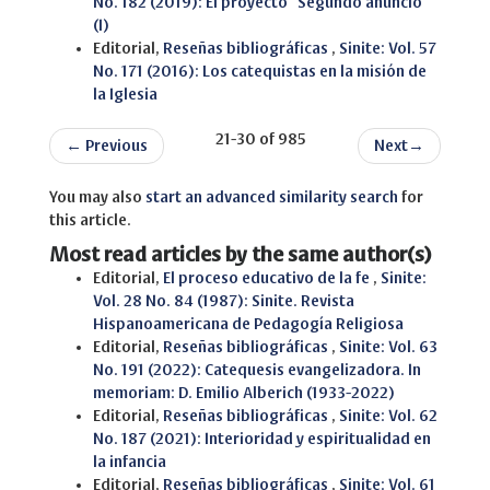
No. 182 (2019): El proyecto "Segundo anuncio"
(I)
Editorial,
Reseñas bibliográficas
,
Sinite: Vol. 57
No. 171 (2016): Los catequistas en la misión de
la Iglesia
21-30 of 985
←
Previous
Next
→
You may also
start an advanced similarity search
for
this article.
Most read articles by the same author(s)
Editorial,
El proceso educativo de la fe
,
Sinite:
Vol. 28 No. 84 (1987): Sinite. Revista
Hispanoamericana de Pedagogía Religiosa
Editorial,
Reseñas bibliográficas
,
Sinite: Vol. 63
No. 191 (2022): Catequesis evangelizadora. In
memoriam: D. Emilio Alberich (1933-2022)
Editorial,
Reseñas bibliográficas
,
Sinite: Vol. 62
No. 187 (2021): Interioridad y espiritualidad en
la infancia
Editorial,
Reseñas bibliográficas
,
Sinite: Vol. 61