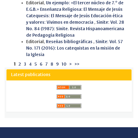
Editorial,
Un ejemplo: «El tercer núcleo de 7.º de
E.G.B.» Enseñanza Religiosa: El Mensaje de Jesús
Catequesis: El Mensaje de Jesús Educación ética
y valores: Vivimos en democracia
,
Sinite: Vol. 28
No. 84 (1987): Sinite. Revista Hispanoamericana
de Pedagogía Religiosa
Editorial,
Reseñas bibliográficas
,
Sinite: Vol. 57
No. 171 (2016): Los catequistas en la misión de
la Iglesia
1
2
3
4
5
6
7
8
9
10
>
>>
Latest publications