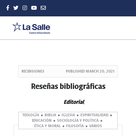
Quick
jump
RECENSIONES
PUBLISHED
MARCH 20, 2021
to
page
Reseñas bibliográficas
content
Main
Editorial
Navigation
,
Main
Content
TEOLOGÍA
BIBLIA
IGLESIA
ESPIRITUALIDAD
EDUCACIÓN
SOCIOLOGÍA Y POLÍTICA
Sidebar
ÉTICA Y MORAL
FILOSOFÍA
VARIOS