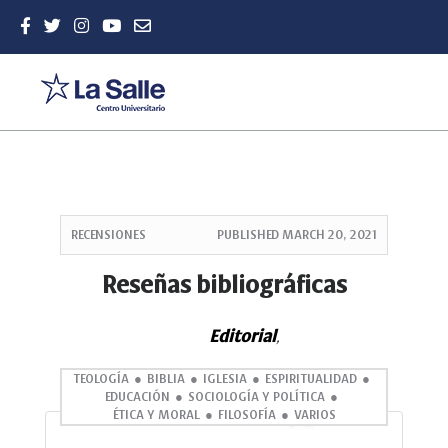
Quick
jump
RECENSIONES
PUBLISHED
MARCH 20, 2021
to
page
Reseñas bibliográficas
content
Main
Editorial
Navigation
,
Main
Content
TEOLOGÍA
BIBLIA
IGLESIA
ESPIRITUALIDAD
EDUCACIÓN
SOCIOLOGÍA Y POLÍTICA
Sidebar
ÉTICA Y MORAL
FILOSOFÍA
VARIOS