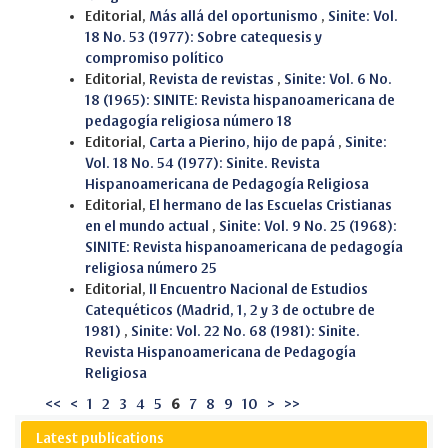
Editorial,
Más allá del oportunismo
,
Sinite: Vol.
18 No. 53 (1977): Sobre catequesis y
compromiso político
Editorial,
Revista de revistas
,
Sinite: Vol. 6 No.
18 (1965): SINITE: Revista hispanoamericana de
pedagogía religiosa número 18
Editorial,
Carta a Pierino, hijo de papá
,
Sinite:
Vol. 18 No. 54 (1977): Sinite. Revista
Hispanoamericana de Pedagogía Religiosa
Editorial,
El hermano de las Escuelas Cristianas
en el mundo actual
,
Sinite: Vol. 9 No. 25 (1968):
SINITE: Revista hispanoamericana de pedagogía
religiosa número 25
Editorial,
II Encuentro Nacional de Estudios
Catequéticos (Madrid, 1, 2 y 3 de octubre de
1981)
,
Sinite: Vol. 22 No. 68 (1981): Sinite.
Revista Hispanoamericana de Pedagogía
Religiosa
<<
<
1
2
3
4
5
6
7
8
9
10
>
>>
Latest publications