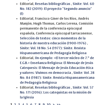
Editorial,
Reseñas bibliográficas
,
Sinite: Vol. 60
No. 182 (2019): El proyecto "Segundo anuncio"
(I)
Editorial, Francisco Giner de los Ríos, Andrés
Manjón, Hugh Thomas, Carlos Lerena, Comisión
permanente de la conferencia episcopal
española, Conferencia episcopal tarraconense,
Selección de textos: cinco momentos de la
historia de nuestra educación (1900-1976)
,
Sinite: Vol. 18 No. 54 (1977): Sinite. Revista
Hispanoamericana de Pedagogía Religiosa
Editorial,
Un ejemplo: «El tercer núcleo de 7.º de
E.G.B.» Enseñanza Religiosa: El Mensaje de Jesús
Catequesis: El Mensaje de Jesús Educación ética
y valores: Vivimos en democracia
,
Sinite: Vol. 28
No. 84 (1987): Sinite. Revista Hispanoamericana
de Pedagogía Religiosa
Editorial,
Reseñas bibliográficas
,
Sinite: Vol. 57
No. 171 (2016): Los catequistas en la misión de
la Iglesia
1
2
3
4
5
6
7
8
9
10
>
>>