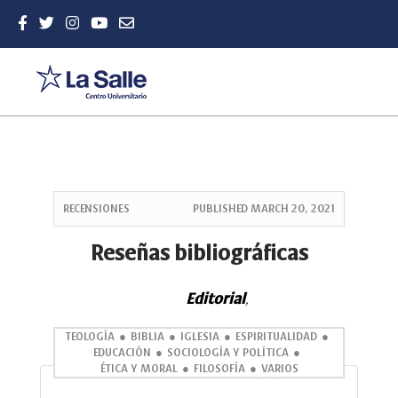
Quick
jump
RECENSIONES
PUBLISHED
MARCH 20, 2021
to
page
Reseñas bibliográficas
content
Main
Editorial
Navigation
,
Main
Content
TEOLOGÍA
BIBLIA
IGLESIA
ESPIRITUALIDAD
EDUCACIÓN
SOCIOLOGÍA Y POLÍTICA
Sidebar
ÉTICA Y MORAL
FILOSOFÍA
VARIOS