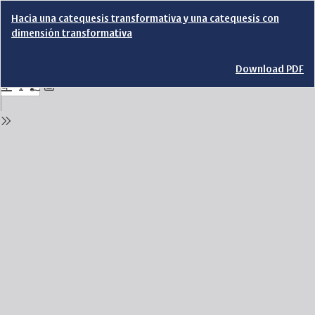
Return
Hacia una catequesis transformativa y una catequesis con
to
dimensión transformativa
Issue
Details
Download
Download PDF