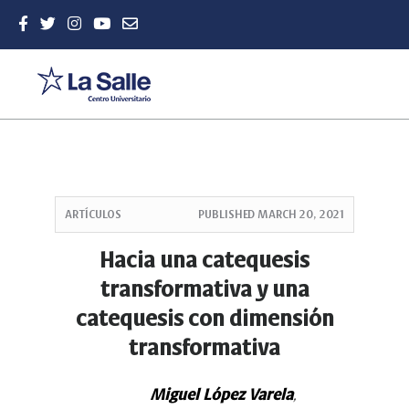
Quick
jump
ARTÍCULOS
PUBLISHED
MARCH 20, 2021
to
page
Hacia una catequesis
content
transformativa y una
Main
Navigation
catequesis con dimensión
Main
transformativa
Content
Sidebar
Miguel López Varela
,