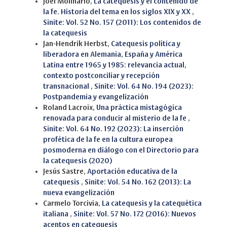
Jöel Molinario,
La catequesis y el contenido de
la fe. Historia del tema en los siglos XIX y XX
,
Sinite: Vol. 52 No. 157 (2011): Los contenidos de
la catequesis
Jan-Hendrik Herbst,
Catequesis política y
liberadora en Alemania, España y América
Latina entre 1965 y 1985: relevancia actual,
contexto postconciliar y recepción
transnacional
,
Sinite: Vol. 64 No. 194 (2023):
Postpandemia y evangelización
Roland Lacroix,
Una práctica mistagógica
renovada para conducir al misterio de la fe
,
Sinite: Vol. 64 No. 192 (2023): La inserción
profética de la fe en la cultura europea
posmoderna en diálogo con el Directorio para
la catequesis (2020)
Jesús Sastre,
Aportación educativa de la
catequesis
,
Sinite: Vol. 54 No. 162 (2013): La
nueva evangelización
Carmelo Torcivia,
La catequesis y la catequética
italiana
,
Sinite: Vol. 57 No. 172 (2016): Nuevos
acentos en catequesis