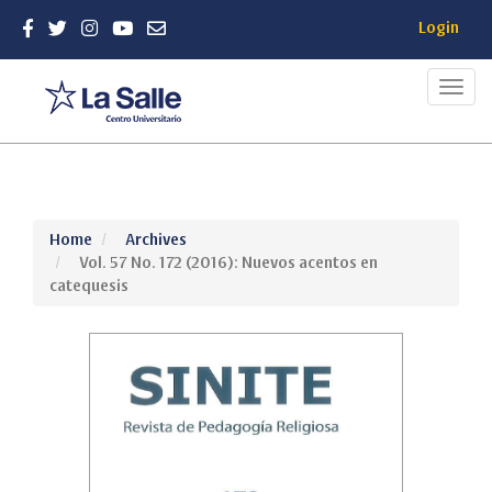
Login
Toggl
navig
Quick
Home
Archives
jump
Vol. 57 No. 172 (2016): Nuevos acentos en
to
catequesis
page
content
Main
Navigation
Main
Content
Sidebar