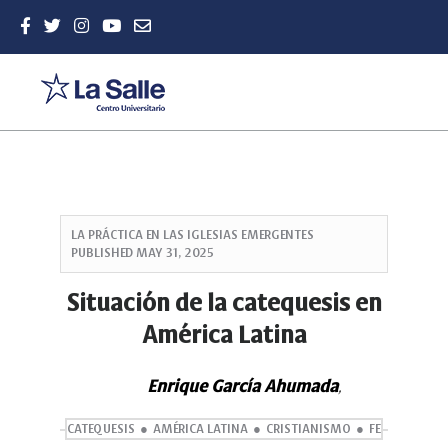
Quick
jump
LA PRÁCTICA EN LAS IGLESIAS EMERGENTES
to
PUBLISHED
MAY 31, 2025
page
content
Situación de la catequesis en
Main
América Latina
Navigation
Main
Content
Enrique García Ahumada
,
Sidebar
CATEQUESIS
AMÉRICA LATINA
CRISTIANISMO
FE