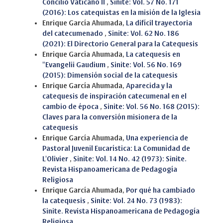
Concilio Vaticano II
,
Sinite: Vol. 57 No. 171
(2016): Los catequistas en la misión de la Iglesia
Enrique García Ahumada,
La difícil trayectoria
del catecumenado
,
Sinite: Vol. 62 No. 186
(2021): El Directorio General para la Catequesis
Enrique García Ahumada,
La catequesis en
"Evangelii Gaudium
,
Sinite: Vol. 56 No. 169
(2015): Dimensión social de la catequesis
Enrique García Ahumada,
Aparecida y la
catequesis de inspiración catecumenal en el
cambio de época
,
Sinite: Vol. 56 No. 168 (2015):
Claves para la conversión misionera de la
catequesis
Enrique García Ahumada,
Una experiencia de
Pastoral Juvenil Eucarística: La Comunidad de
L'Olivier
,
Sinite: Vol. 14 No. 42 (1973): Sinite.
Revista Hispanoamericana de Pedagogía
Religiosa
Enrique García Ahumada,
Por qué ha cambiado
la catequesis
,
Sinite: Vol. 24 No. 73 (1983):
Sinite. Revista Hispanoamericana de Pedagogía
Religiosa