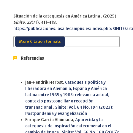
Situación de la catequesis en América Latina . (2025).
Sinite
,
23
(71), 411-418.
https://publicaciones.lasallecampus.es/index.php/SINITE/ar
More Citation Formats
Referencias
Similar Articles
Jan-Hendrik Herbst,
Catequesis política y
liberadora en Alemania, España y América
Latina entre 1965 y 1985: relevancia actual,
contexto postconciliar y recepción
transnacional
,
Sinite: Vol. 64 No. 194 (2023):
Postpandemia y evangelización
Enrique García Ahumada,
Aparecida y la
catequesis de inspiración catecumenal en el
cambio de época
,
Sinite: Vol. 56 No. 168 (2015):