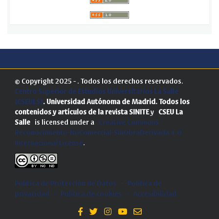
© Copyright 2025 - . Todos los derechos reservados.
Centro Superior de Estudios Universitarios La Salle
(CSEULS)
. Universidad Autónoma de Madrid.
Todos los
contenidos y artículos de la revista SINITE
y
CSEU La
Salle
is licensed under a
Creative Commons
Reconocimiento-NoComercial-SinObraDerivada 4.0
Internacional License
.
Política de Protección de Datos
-
Politica de
privacidad
-
Política de cookies
-
Accesibilidad