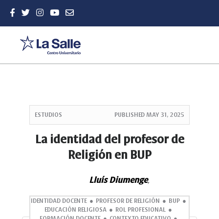
Quick
jump
ESTUDIOS
PUBLISHED
MAY 31, 2025
to
page
La identidad del profesor de
content
Religión en BUP
Main
Navigation
Main
Lluís Diumenge
,
Content
Sidebar
IDENTIDAD DOCENTE
PROFESOR DE RELIGIÓN
BUP
EDUCACIÓN RELIGIOSA
ROL PROFESIONAL
FORMACIÓN DOCENTE
CONTEXTO EDUCATIVO