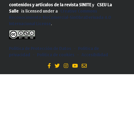
contenidos y artículos de la revista SINITE
y
CSEU La
Salle
is licensed under a
Creative Commons
Reconocimiento-NoComercial-SinObraDerivada 4.0
Internacional License
.
Política de Protección de Datos
-
Politica de
privacidad
-
Política de cookies
-
Accesibilidad