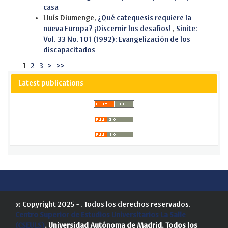
casa
Lluís Diumenge,
¿Qué catequesis requiere la
nueva Europa? ¡Discernir los desafíos!
,
Sinite:
Vol. 33 No. 101 (1992): Evangelización de los
discapacitados
1
2
3
>
>>
Latest publications
© Copyright 2025 - . Todos los derechos reservados.
Centro Superior de Estudios Universitarios La Salle
(CSEULS)
. Universidad Autónoma de Madrid.
Todos los