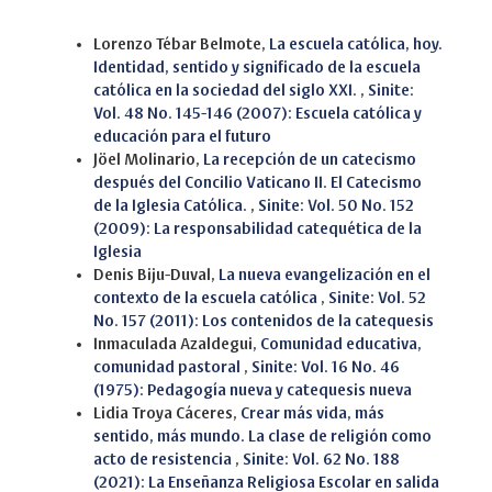
Similar Articles
Lorenzo Tébar Belmote,
La escuela católica, hoy.
Identidad, sentido y significado de la escuela
católica en la sociedad del siglo XXI.
,
Sinite:
Vol. 48 No. 145-146 (2007): Escuela católica y
educación para el futuro
Jöel Molinario,
La recepción de un catecismo
después del Concilio Vaticano II. El Catecismo
de la Iglesia Católica.
,
Sinite: Vol. 50 No. 152
(2009): La responsabilidad catequética de la
Iglesia
Denis Biju-Duval,
La nueva evangelización en el
contexto de la escuela católica
,
Sinite: Vol. 52
No. 157 (2011): Los contenidos de la catequesis
Inmaculada Azaldegui,
Comunidad educativa,
comunidad pastoral
,
Sinite: Vol. 16 No. 46
(1975): Pedagogía nueva y catequesis nueva
Lidia Troya Cáceres,
Crear más vida, más
sentido, más mundo. La clase de religión como
acto de resistencia
,
Sinite: Vol. 62 No. 188
(2021): La Enseñanza Religiosa Escolar en salida