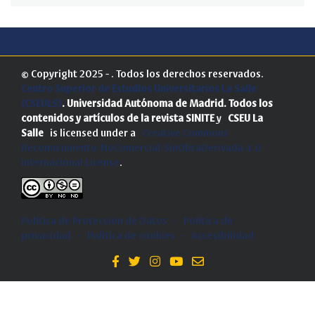
© Copyright 2025 - . Todos los derechos reservados.
Centro Superior de Estudios Universitarios La Salle
(CSEULS)
. Universidad Autónoma de Madrid.
Todos los
contenidos y artículos de la revista SINITE
y
CSEU La
Salle
is licensed under a
Creative Commons
Reconocimiento-NoComercial-SinObraDerivada 4.0
Internacional License
.
Política de Protección de Datos
-
Politica de
privacidad
-
Política de cookies
-
Accesibilidad