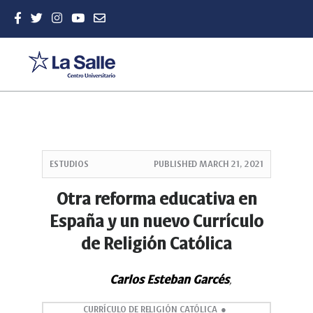
Quick
jump
ESTUDIOS
PUBLISHED
MARCH 21, 2021
to
page
Otra reforma educativa en
content
España y un nuevo Currículo
Main
Navigation
de Religión Católica
Main
Content
Sidebar
Carlos Esteban Garcés
,
CURRÍCULO DE RELIGIÓN CATÓLICA