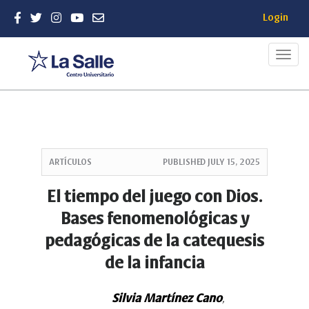
Login
Toggl
navig
Quick
jump
ARTÍCULOS
PUBLISHED
JULY 15, 2025
to
page
El tiempo del juego con Dios.
content
Bases fenomenológicas y
Main
Navigation
pedagógicas de la catequesis
Main
de la infancia
Content
Sidebar
Silvia Martínez Cano
,