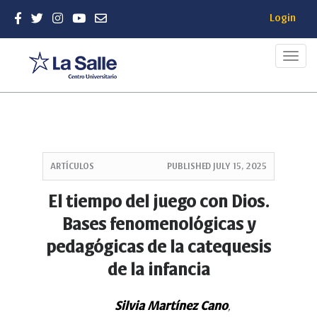
Login
Toggl
navig
Quick
jump
ARTÍCULOS
PUBLISHED
JULY 15, 2025
to
page
El tiempo del juego con Dios.
content
Bases fenomenológicas y
Main
Navigation
pedagógicas de la catequesis
Main
de la infancia
Content
Sidebar
Silvia Martínez Cano
,