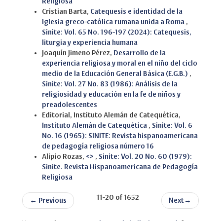
Religiosa
Cristian Barta,
Catequesis e identidad de la
Iglesia greco-católica rumana unida a Roma
,
Sinite: Vol. 65 No. 196-197 (2024): Catequesis,
liturgia y experiencia humana
Joaquín Jimeno Pérez,
Desarrollo de la
experiencia religiosa y moral en el niño del ciclo
medio de la Educación General Básica (E.G.B.)
,
Sinite: Vol. 27 No. 83 (1986): Análisis de la
religiosidad y educación en la fe de niños y
preadolescentes
Editorial, Instituto Alemán de Catequética,
Instituto Alemán de Catequética
,
Sinite: Vol. 6
No. 16 (1965): SINITE: Revista hispanoamericana
de pedagogía religiosa número 16
Alipio Rozas,
<>
,
Sinite: Vol. 20 No. 60 (1979):
Sinite. Revista Hispanoamericana de Pedagogía
Religiosa
11-20 of 1652
←
Previous
Next
→