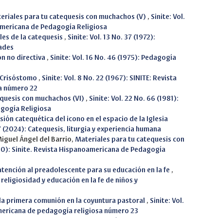
eriales para tu catequesis con muchachos (V)
,
Sinite: Vol.
oamericana de Pedagogía Religiosa
les de la catequesis
,
Sinite: Vol. 13 No. 37 (1972):
dades
ón no directiva
,
Sinite: Vol. 16 No. 46 (1975): Pedagogía
n Crisóstomo
,
Sinite: Vol. 8 No. 22 (1967): SINITE: Revista
a número 22
equesis con muchachos (VI)
,
Sinite: Vol. 22 No. 66 (1981):
agogía Religiosa
ión catequética del icono en el espacio de la Iglesia
7 (2024): Catequesis, liturgia y experiencia humana
Miguel Ángel del Barrio,
Materiales para tu catequesis con
1980): Sinite. Revista Hispanoamericana de Pedagogía
tención al preadolescente para su educación en la fe
,
a religiosidad y educación en la fe de niños y
 la primera comunión en la coyuntura pastoral
,
Sinite: Vol.
americana de pedagogía religiosa número 23