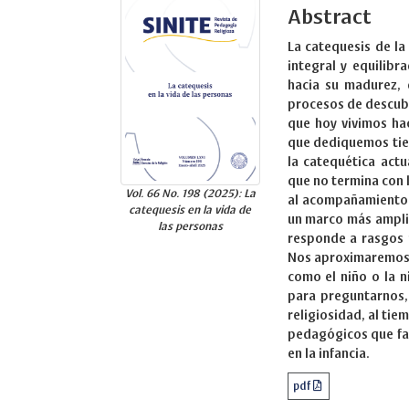
Abstract
La catequesis de la
integral y equilibr
hacia su madurez, 
procesos de descubr
que hoy vivimos ha
que dediquemos tiem
la catequética actu
que no termina con l
Vol. 66 No. 198 (2025): La
al acompañamiento p
catequesis en la vida de
un marco más ampli
las personas
responde a rasgos p
Nos aproximaremos a
como el niño o la n
para preguntarnos,
religiosidad, al ti
pedagógicos que fav
en la infancia.
pdf