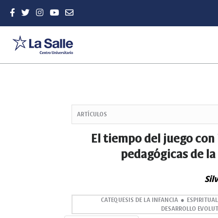
Quick
jump
ARTÍCULOS
to
page
El tiempo del juego con
content
pedagógicas de la 
Main
Navigation
Main
Sil
Content
Sidebar
CATEQUESIS DE LA INFANCIA
ESPIRITUAL
DESARROLLO EVOLU