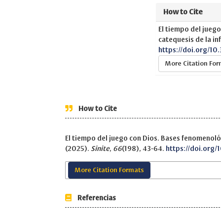
How to Cite
El tiempo del jueg
catequesis de la in
https://doi.org/10
More Citation Fo
How to Cite
El tiempo del juego con Dios. Bases fenomenológ
(2025).
Sinite
,
66
(198), 43-64.
https://doi.org/
More Citation Formats
Referencias