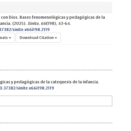
o con Dios. Bases fenomenológicas y pedagógicas de la
fancia. (2025).
Sinite
,
66
(198), 43-64.
.37382/sinite.v66i198.2119
rmats
Download Citation
icas y pedagógicas de la catequesis de la infancia.
10.37382/sinite.v66i198.2119