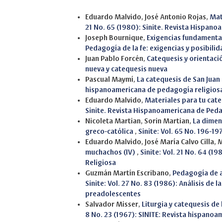
Similar Articles
Eduardo Malvido, José Antonio Rojas,
Mat
21 No. 65 (1980): Sinite. Revista Hispan
Joseph Bournique,
Exigencias fundamenta
Pedagogía de la fe: exigencias y posibili
Juan Pablo Forcén,
Catequesis y orientaci
nueva y catequesis nueva
Pascual Maymí,
La catequesis de San Jua
hispanoamericana de pedagogía religios
Eduardo Malvido,
Materiales para tu cat
Sinite. Revista Hispanoamericana de Ped
Nicoleta Martian, Sorin Martian,
La dimens
greco-católica
,
Sinite: Vol. 65 No. 196-19
Eduardo Malvido, José María Calvo Cilla, 
muchachos (IV)
,
Sinite: Vol. 21 No. 64 (
Religiosa
Guzmán Martín Escribano,
Pedagogía de a
Sinite: Vol. 27 No. 83 (1986): Análisis de l
preadolescentes
Salvador Misser,
Liturgia y catequesis de
8 No. 23 (1967): SINITE: Revista hispano