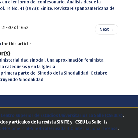
 en el entorno del confesonario. Análisis desde la
Vol. 14 No. 41 (1973): Sinite. Revista Hispanoamericana de
21-30 of 1652
Next
→
h
for this article.
r(s)
ministerialidad sinodal. Una aproximación feminista
,
la catequesis y en la Iglesia
 primera parte del Sínodo de la Sinodalidad. Octubre
nstruyendo Sinodalidad
.
Centro Superior de Estudios Universitarios La Salle (CSEULS)
.
dos y artículos de la revista SINITE
y
CSEU La Salle
is
-NoComercial-SinObraDerivada 4.0 Internacional License
.