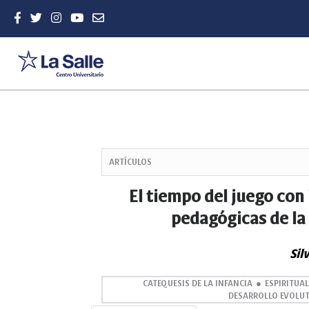
Quick
jump
ARTÍCULOS
to
page
El tiempo del juego con
content
pedagógicas de la 
Main
Navigation
Main
Sil
Content
Sidebar
CATEQUESIS DE LA INFANCIA
ESPIRITUAL
DESARROLLO EVOLU