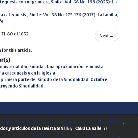
 catequesis con migrantes
,
Sinite: Vol. 66 No. 198 (2025): La
 la catequesis
,
Sinite: Vol. 58 No. 175-176 (2017): La familia,
fe
71-80 of 1652
Next
→
h
for this article.
r(s)
ministerialidad sinodal. Una aproximación feminista
,
la catequesis y en la Iglesia
 primera parte del Sínodo de la Sinodalidad. Octubre
nstruyendo Sinodalidad
.
Centro Superior de Estudios Universitarios La Salle (CSEULS)
.
dos y artículos de la revista SINITE
y
CSEU La Salle
is
-NoComercial-SinObraDerivada 4.0 Internacional License
.