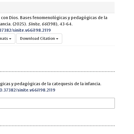
o con Dios. Bases fenomenológicas y pedagógicas de la
fancia. (2025).
Sinite
,
66
(198), 43-64.
.37382/sinite.v66i198.2119
rmats
Download Citation
icas y pedagógicas de la catequesis de la infancia.
10.37382/sinite.v66i198.2119