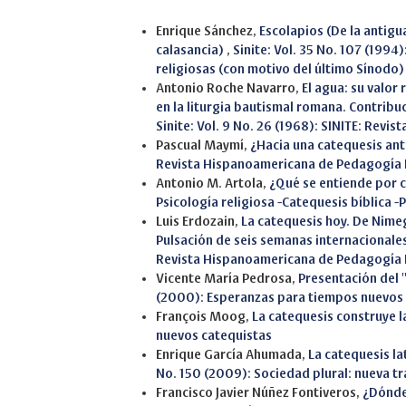
Similar Articles
Enrique Sánchez,
Escolapios (De la antigu
calasancia)
,
Sinite: Vol. 35 No. 107 (199
religiosas (con motivo del último Sínodo)
Antonio Roche Navarro,
El agua: su valor 
en la liturgia bautismal romana. Contribu
Sinite: Vol. 9 No. 26 (1968): SINITE: Rev
Pascual Maymí,
¿Hacia una catequesis an
Revista Hispanoamericana de Pedagogía 
Antonio M. Artola,
¿Qué se entiende por 
Psicología religiosa -Catequesis bíblica 
Luis Erdozain,
La catequesis hoy. De Nim
Pulsación de seis semanas internacionale
Revista Hispanoamericana de Pedagogía 
Vicente María Pedrosa,
Presentación del 
(2000): Esperanzas para tiempos nuevos
François Moog,
La catequesis construye l
nuevos catequistas
Enrique García Ahumada,
La catequesis l
No. 150 (2009): Sociedad plural: nueva t
Francisco Javier Núñez Fontiveros,
¿Dónde 