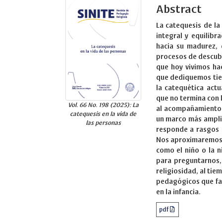
Abstract
La catequesis de la
integral y equilibr
hacia su madurez, 
procesos de descubr
que hoy vivimos ha
que dediquemos tiem
la catequética actu
que no termina con l
Vol. 66 No. 198 (2025): La
al acompañamiento p
catequesis en la vida de
un marco más ampli
las personas
responde a rasgos p
Nos aproximaremos a
como el niño o la n
para preguntarnos,
religiosidad, al ti
pedagógicos que fav
en la infancia.
pdf