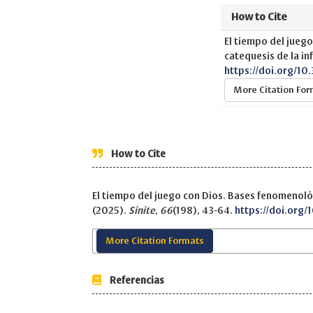
How to Cite
El tiempo del jueg
catequesis de la in
https://doi.org/10
More Citation Fo
How to Cite
El tiempo del juego con Dios. Bases fenomenológ
(2025).
Sinite
,
66
(198), 43-64.
https://doi.org/
More Citation Formats
Referencias