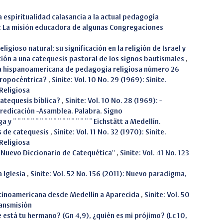
a espiritualidad calasancia a la actual pedagogía
4): La misión educadora de algunas Congregaciones
religioso natural; su significación en la religión de Israel y
ción a una catequesis pastoral de los signos bautismales
,
ista hispanoamericana de pedagogía religiosa número 26
tropocéntrica?
,
Sinite: Vol. 10 No. 29 (1969): Sinite.
Religiosa
catequesis bíblica?
,
Sinite: Vol. 10 No. 28 (1969): -
-Predicación -Asamblea. Palabra. Signo
ega y ¨¨¨¨¨¨¨¨¨¨¨¨¨¨¨¨¨¨Eichstätt a Medellín.
s de catequesis
,
Sinite: Vol. 11 No. 32 (1970): Sinite.
Religiosa
''Nuevo Diccionario de Catequética''
,
Sinite: Vol. 41 No. 123
a Iglesia
,
Sinite: Vol. 52 No. 156 (2011): Nuevo paradigma,
atinoamericana desde Medellin a Aparecida
,
Sinite: Vol. 50
ransmisión
está tu hermano? (Gn 4,9), ¿quién es mi prójimo? (Lc 10,