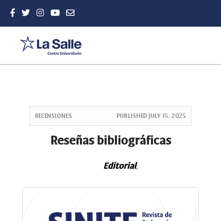
Quick
jump
RECENSIONES
PUBLISHED
JULY 15, 2025
to
page
Reseñas bibliográficas
content
Main
Editorial
Navigation
,
Main
Content
Sidebar