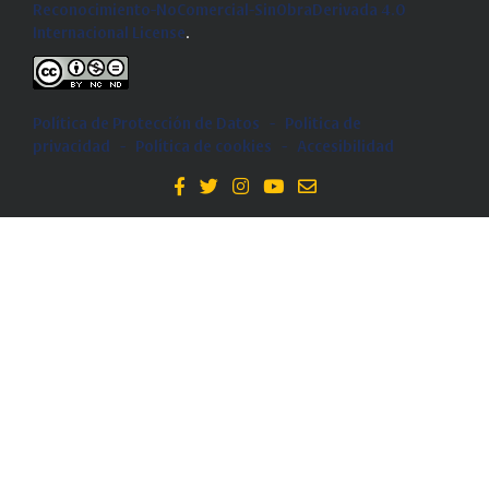
Reconocimiento-NoComercial-SinObraDerivada 4.0
Internacional License
.
Política de Protección de Datos
-
Politica de
privacidad
-
Política de cookies
-
Accesibilidad