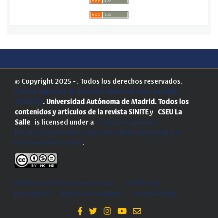
© Copyright 2025 - . Todos los derechos reservados.
Centro Superior de Estudios Universitarios La Salle
(CSEULS)
. Universidad Autónoma de Madrid.
Todos los
contenidos y artículos de la revista SINITE
y
CSEU La
Salle
is licensed under a
Creative Commons
Reconocimiento-NoComercial-SinObraDerivada 4.0
Internacional License
.
Política de Protección de Datos
-
Politica de
privacidad
-
Política de cookies
-
Accesibilidad