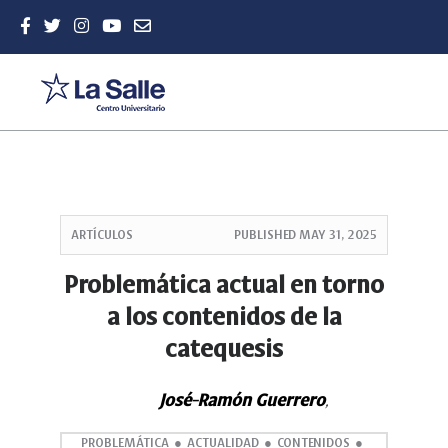
Quick
jump
ARTÍCULOS
PUBLISHED
MAY 31, 2025
to
page
Problemática actual en torno
content
a los contenidos de la
Main
Navigation
catequesis
Main
Content
Sidebar
José-Ramón Guerrero
,
PROBLEMÁTICA
ACTUALIDAD
CONTENIDOS