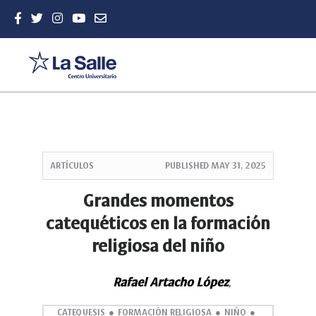
Quick
jump
ARTÍCULOS
PUBLISHED
MAY 31, 2025
to
page
Grandes momentos
content
catequéticos en la formación
Main
Navigation
religiosa del niño
Main
Content
Sidebar
Rafael Artacho López
,
CATEQUESIS
FORMACIÓN RELIGIOSA
NIÑO