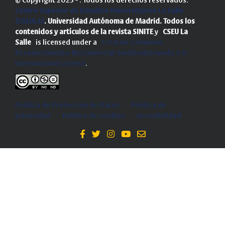
© Copyright 2025 - . Todos los derechos reservados.
Centro Superior de Estudios Universitarios La Salle
(CSEULS)
. Universidad Autónoma de Madrid.
Todos los
contenidos y artículos de la revista SINITE
y
CSEU La
Salle
is licensed under a
Creative Commons
Reconocimiento-NoComercial-SinObraDerivada 4.0
Internacional License
.
Política de Protección de Datos
-
Politica de
privacidad
-
Política de cookies
-
Accesibilidad