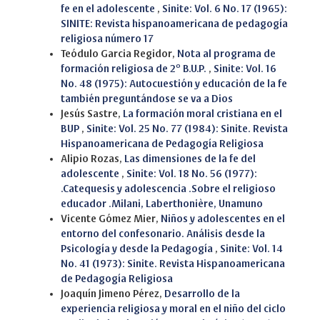
fe en el adolescente
,
Sinite: Vol. 6 No. 17 (1965):
SINITE: Revista hispanoamericana de pedagogía
religiosa número 17
Teódulo Garcia Regidor,
Nota al programa de
formación religiosa de 2º B.U.P.
,
Sinite: Vol. 16
No. 48 (1975): Autocuestión y educación de la fe
también preguntándose se va a Dios
Jesús Sastre,
La formación moral cristiana en el
BUP
,
Sinite: Vol. 25 No. 77 (1984): Sinite. Revista
Hispanoamericana de Pedagogía Religiosa
Alipio Rozas,
Las dimensiones de la fe del
adolescente
,
Sinite: Vol. 18 No. 56 (1977):
.Catequesis y adolescencia .Sobre el religioso
educador .Milani, Laberthonière, Unamuno
Vicente Gómez Mier,
Niños y adolescentes en el
entorno del confesonario. Análisis desde la
Psicología y desde la Pedagogía
,
Sinite: Vol. 14
No. 41 (1973): Sinite. Revista Hispanoamericana
de Pedagogía Religiosa
Joaquín Jimeno Pérez,
Desarrollo de la
experiencia religiosa y moral en el niño del ciclo