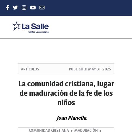
Quick
jump
ARTÍCULOS
PUBLISHED
MAY 31, 2025
to
page
La comunidad cristiana, lugar
content
de maduración de la fe de los
Main
Navigation
niños
Main
Content
Sidebar
Joan Planella
,
COMUNIDAD CRISTIANA
MADURACIÓN