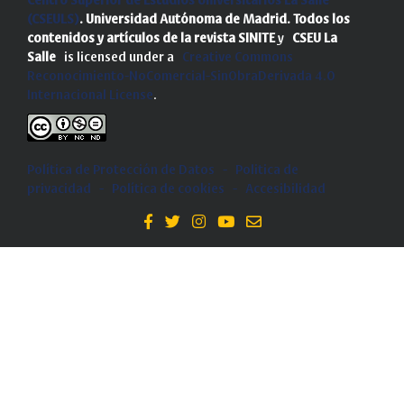
Centro Superior de Estudios Universitarios La Salle
(CSEULS)
. Universidad Autónoma de Madrid.
Todos los
contenidos y artículos de la revista SINITE
y
CSEU La
Salle
is licensed under a
Creative Commons
Reconocimiento-NoComercial-SinObraDerivada 4.0
Internacional License
.
Política de Protección de Datos
-
Politica de
privacidad
-
Política de cookies
-
Accesibilidad