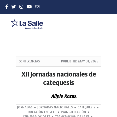
Quick
jump
CONFERENCIAS
PUBLISHED
MAY 31, 2025
to
page
XII Jornadas nacionales de
content
catequesis
Main
Navigation
Main
Alipio Rozas
,
Content
Sidebar
JORNADAS
JORNADAS NACIONALES
CATEQUESIS
EDUCACIÓN EN LA FE
EVANGELIZACIÓN
ITINERARIOS DE FE
TRANSMISIÓN DE LA FE