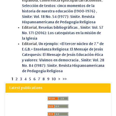
española, Conferencia episcopal tarraconense,
Selección de textos: cinco momentos de la
historia de nuestra educación (1900-1976)
,
Sinite: Vol. 18 No. 54 (1977): Sinite. Revista
Hispanoamericana de Pedagogía Religiosa
Editorial,
Reseñas bibliográficas
,
Sinite: Vol. 57
No. 171 (2016): Los catequistas en la misión de
la Iglesia
Editorial,
Un ejemplo: «El tercer núcleo de 7.º de
E.G.B.» Enseñanza Religiosa: El Mensaje de Jesús
Catequesis: El Mensaje de Jesús Educación ética
y valores: Vivimos en democracia
,
Sinite: Vol. 28
No. 84 (1987): Sinite. Revista Hispanoamericana
de Pedagogía Religiosa
1
2
3
4
5
6
7
8
9
10
>
>>
Latest publications