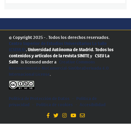
© Copyright 2025 - . Todos los derechos reservados.
Centro Superior de Estudios Universitarios La Salle
(CSEULS)
. Universidad Autónoma de Madrid.
Todos los
contenidos y artículos de la revista SINITE
y
CSEU La
Salle
is licensed under a
Creative Commons
Reconocimiento-NoComercial-SinObraDerivada 4.0
Internacional License
.
Política de Protección de Datos
-
Politica de
privacidad
-
Política de cookies
-
Accesibilidad