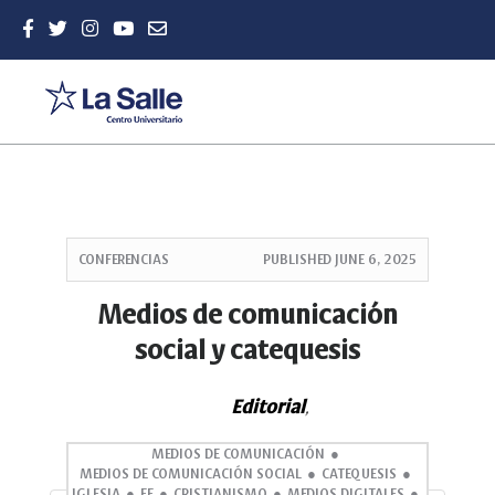
Quick
jump
CONFERENCIAS
PUBLISHED
JUNE 6, 2025
to
page
Medios de comunicación
content
social y catequesis
Main
Navigation
Main
Editorial
,
Content
Sidebar
MEDIOS DE COMUNICACIÓN
MEDIOS DE COMUNICACIÓN SOCIAL
CATEQUESIS
IGLESIA
FE
CRISTIANISMO
MEDIOS DIGITALES