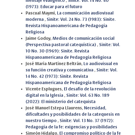
mensaje evangélico
,
Sinite: Vol. 14 No. 40
(1973): Educar para el futuro
Pascual Maymí,
La comunicación audiovisual
moderna
,
Sinite: Vol. 24 No. 73 (1983): Sinite.
Revista Hispanoamericana de Pedagogía
Religiosa
Jaime Godoy,
Medios de comunicación social
(Perspectiva pastoral catequística)
,
Sinite: Vol.
10 No. 30 (1969): Sinite. Revista
Hispanoamericana de Pedagogía Religiosa
José María Martínez Beltrán,
Lo audiovisual en
su función creativa y comunicativa
,
Sinite: Vol.
14 No. 42 (1973): Sinite. Revista
Hispanoamericana de Pedagogía Religiosa
Vicente Esplugues,
El desafío de la revolución
digital en la Iglesia
,
Sinite: Vol. 63 No. 189
(2022): El ministerio del catequista
José Manuel Estepa Llaurens,
Necesidad,
dificultades y posibilidades de la catequesis en
nuestro tiempo
,
Sinite: Vol. 13 No. 37 (1972):
Pedagogía de la fe: exigencias y posibilidades
Simeón Hidalgo,
El compromiso político de la fe