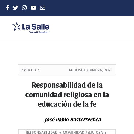
Quick
jump
ARTÍCULOS
PUBLISHED
JUNE 26, 2025
to
page
Responsabilidad de la
content
comunidad religiosa en la
Main
Navigation
educación de la fe
Main
Content
Sidebar
José Pablo Basterrechea
,
RESPONSABILIDAD
COMUNIDAD RELIGIOSA