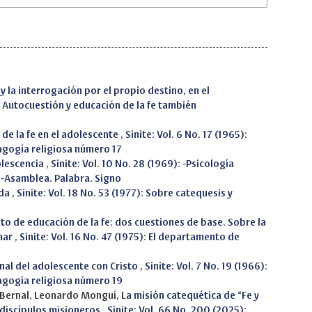
y la interrogación por el propio destino, en el
): Autocuestión y educación de la fe también
de la fe en el adolescente
,
Sinite: Vol. 6 No. 17 (1965):
agogía religiosa número 17
olescencia
,
Sinite: Vol. 10 No. 28 (1969): -Psicología
n -Asamblea. Palabra. Signo
eda
,
Sinite: Vol. 18 No. 53 (1977): Sobre catequesis y
o de educación de la fe: dos cuestiones de base. Sobre la
inar
,
Sinite: Vol. 16 No. 47 (1975): El departamento de
nal del adolescente con Cristo
,
Sinite: Vol. 7 No. 19 (1966):
agogía religiosa número 19
 Bernal, Leonardo Monguí,
La misión catequética de “Fe y
e discípulos misioneros
,
Sinite: Vol. 66 No. 200 (2025):