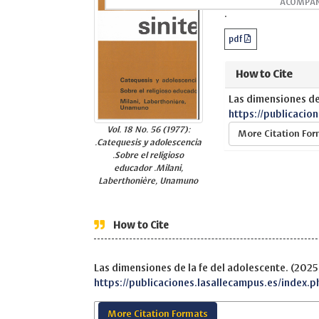
ACOMPAÑ
.
pdf
How to Cite
Las dimensiones de 
https://publicacio
Vol. 18 No. 56 (1977):
More Citation Fo
.Catequesis y adolescencia
.Sobre el religioso
educador .Milani,
Laberthonière, Unamuno
How to Cite
Las dimensiones de la fe del adolescente. (2025
https://publicaciones.lasallecampus.es/index.p
More Citation Formats