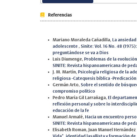
Referencias
Similar Articles
Mariano Moraleda Cañadilla,
La ansiedad 
adolescente
,
Sinite: Vol. 16 No. 48 (1975
preguntándose se va a Dios
Luis Diumenge,
Problemas de la evolución 
SINITE: Revista hispanoamericana de ped
J. M. Martín,
Psicología religiosa de la ad
religiosa -Catequesis bíblica -Predicació
Germán Arto,
Sobre el sentido de búsqu
compromiso político
Pedro María Gil Larrañaga,
El departament
reflexión personal y sobre lo interdiscipl
educación de la fe
Manuel Armalé,
Hacia un encuentro perso
SINITE: Revista hispanoamericana de ped
Elisabeth Roman, Juan Manuel Hernández
Vida”, identidad lasallista y formación d