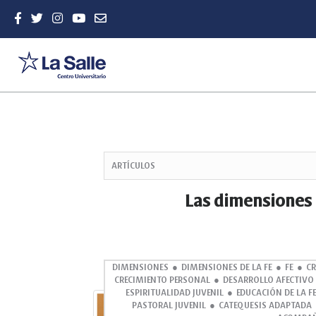
Quick
jump
ARTÍCULOS
to
page
Las dimensiones 
content
Main
Navigation
Main
Content
DIMENSIONES
DIMENSIONES DE LA FE
FE
CR
CRECIMIENTO PERSONAL
DESARROLLO AFECTIVO
Sidebar
ESPIRITUALIDAD JUVENIL
EDUCACIÓN DE LA F
Abstract
PASTORAL JUVENIL
CATEQUESIS ADAPTADA