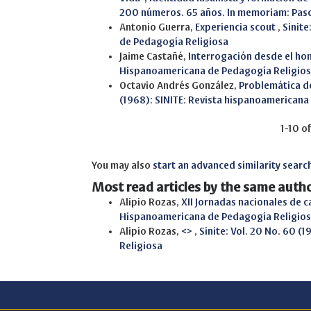
200 números. 65 años. In memoriam: Pas
Antonio Guerra,
Experiencia scout
,
Sinite
de Pedagogía Religiosa
Jaime Castañé,
Interrogación desde el h
Hispanoamericana de Pedagogía Religio
Octavio Andrés González,
Problemática de
(1968): SINITE: Revista hispanoamerican
1-10 o
You may also
start an advanced similarity searc
Most read articles by the same autho
Alipio Rozas,
XII Jornadas nacionales de 
Hispanoamericana de Pedagogía Religio
Alipio Rozas,
<>
,
Sinite: Vol. 20 No. 60 (
Religiosa