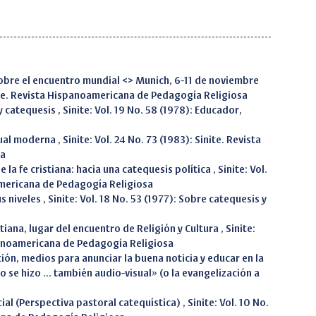
obre el encuentro mundial <> Munich, 6-11 de noviembre
inite. Revista Hispanoamericana de Pedagogía Religiosa
y catequesis
,
Sinite: Vol. 19 No. 58 (1978): Educador,
sual moderna
,
Sinite: Vol. 24 No. 73 (1983): Sinite. Revista
sa
 la fe cristiana: hacia una catequesis política
,
Sinite: Vol.
oamericana de Pedagogía Religiosa
us niveles
,
Sinite: Vol. 18 No. 53 (1977): Sobre catequesis y
stiana, lugar del encuentro de Religión y Cultura
,
Sinite:
spanoamericana de Pedagogía Religiosa
ón, medios para anunciar la buena noticia y educar en la
bo se hizo ... también audio-visual» (o la evangelización a
al (Perspectiva pastoral catequística)
,
Sinite: Vol. 10 No.