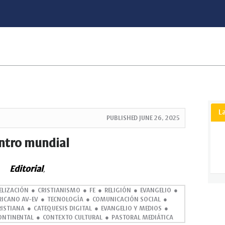
L
PUBLISHED
JUNE 26, 2025
ntro mundial
Editorial
,
ELIZACIÓN
CRISTIANISMO
FE
RELIGIÓN
EVANGELIO
RICANO AV-EV
TECNOLOGÍA
COMUNICACIÓN SOCIAL
RISTIANA
CATEQUESIS DIGITAL
EVANGELIO Y MEDIOS
ONTINENTAL
CONTEXTO CULTURAL
PASTORAL MEDIÁTICA