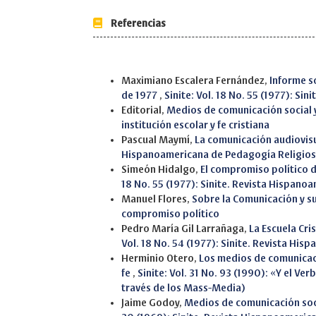
Referencias
Similar Articles
Maximiano Escalera Fernández,
Informe s
de 1977
,
Sinite: Vol. 18 No. 55 (1977): S
Editorial,
Medios de comunicación social 
institución escolar y fe cristiana
Pascual Maymí,
La comunicación audiovi
Hispanoamericana de Pedagogía Religio
Simeón Hidalgo,
El compromiso político de
18 No. 55 (1977): Sinite. Revista Hispan
Manuel Flores,
Sobre la Comunicación y s
compromiso político
Pedro María Gil Larrañaga,
La Escuela Cri
Vol. 18 No. 54 (1977): Sinite. Revista Hi
Herminio Otero,
Los medios de comunicaci
fe
,
Sinite: Vol. 31 No. 93 (1990): «Y el Ver
través de los Mass-Media)
Jaime Godoy,
Medios de comunicación soci