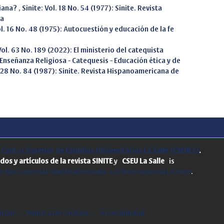
tiana?
,
Sinite: Vol. 18 No. 54 (1977): Sinite. Revista
sa
ol. 16 No. 48 (1975): Autocuestión y educación de la fe
Vol. 63 No. 189 (2022): El ministerio del catequista
Enseñanza Religiosa - Catequesis - Educación ética y de
. 28 No. 84 (1987): Sinite. Revista Hispanoamericana de
.
Centro Superior de Estudios Universitarios La Salle (CSEULS)
.
dos y artículos de la revista SINITE
y
CSEU La Salle
is
-NoComercial-SinObraDerivada 4.0 Internacional License
.
cidad
-
Política de cookies
-
Accesibilidad