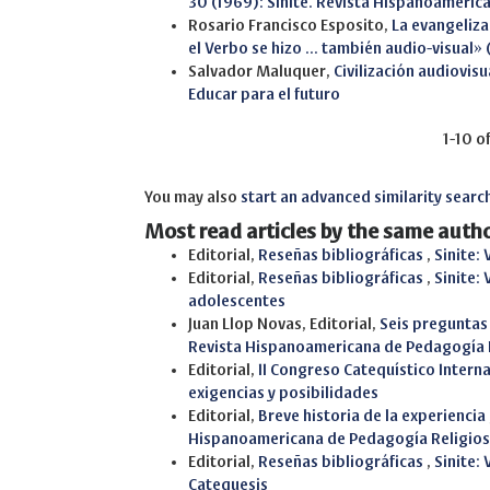
30 (1969): Sinite. Revista Hispanoameric
Rosario Francisco Esposito,
La evangeliz
el Verbo se hizo ... también audio-visual»
Salvador Maluquer,
Civilización audiovis
Educar para el futuro
1-10 o
You may also
start an advanced similarity searc
Most read articles by the same autho
Editorial,
Reseñas bibliográficas
,
Sinite:
Editorial,
Reseñas bibliográficas
,
Sinite: 
adolescentes
Juan Llop Novas, Editorial,
Seis preguntas
Revista Hispanoamericana de Pedagogía 
Editorial,
II Congreso Catequístico Intern
exigencias y posibilidades
Editorial,
Breve historia de la experiencia
Hispanoamericana de Pedagogía Religio
Editorial,
Reseñas bibliográficas
,
Sinite: 
Catequesis