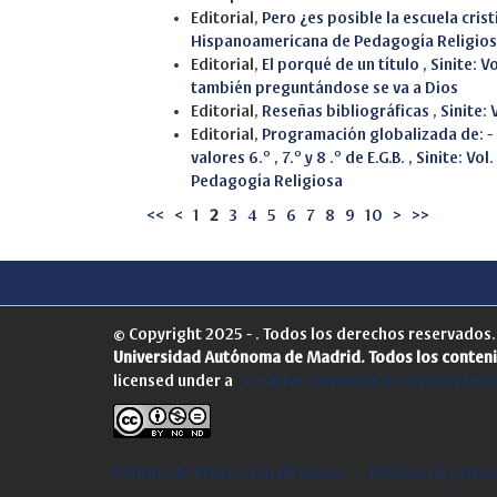
Editorial,
Pero ¿es posible la escuela cris
Hispanoamericana de Pedagogía Religio
Editorial,
El porqué de un título
,
Sinite: V
también preguntándose se va a Dios
Editorial,
Reseñas bibliográficas
,
Sinite: 
Editorial,
Programación globalizada de: - 
valores 6.º , 7.º y 8 .º de E.G.B.
,
Sinite: Vol
Pedagogía Religiosa
<<
<
1
2
3
4
5
6
7
8
9
10
>
>>
© Copyright 2025 - . Todos los derechos reservados
Universidad Autónoma de Madrid.
Todos los conteni
licensed under a
Creative Commons Reconocimiento
Política de Protección de Datos
-
Politica de priva