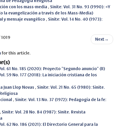
ana de Pedagogía Religiosa
ación con los mass-media
,
Sinite: Vol. 31 No. 93 (1990): «Y
 (o la evangelización a través de los Mass-Media)
ual y mensaje evangélico
,
Sinite: Vol. 14 No. 40 (1973):
f 1019
Next
→
h
for this article.
r(s)
 Vol. 61 No. 185 (2020): Proyecto "Segundo anuncio" (II)
Vol. 59 No. 177 (2018): La iniciación cristiana de los
 a Juan Llop Novas
,
Sinite: Vol. 21 No. 65 (1980): Sinite.
Religiosa
acional
,
Sinite: Vol. 13 No. 37 (1972): Pedagogía de la fe:
,
Sinite: Vol. 28 No. 84 (1987): Sinite. Revista
sa
Vol. 62 No. 186 (2021): El Directorio General para la