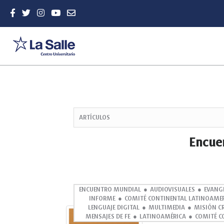
Quick
jump
ARTÍCULOS
to
page
Encue
content
Main
Navigation
Main
Content
ENCUENTRO MUNDIAL
AUDIOVISUALES
EVANG
INFORME
COMITÉ CONTINENTAL LATINOAME
Sidebar
LENGUAJE DIGITAL
MULTIMEDIA
MISIÓN C
Abstract
MENSAJES DE FE
LATINOAMÉRICA
COMITÉ C