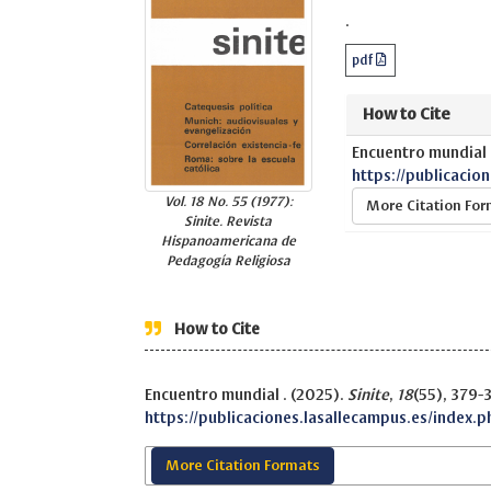
.
pdf
How to Cite
Encuentro mundial 
https://publicacio
Vol. 18 No. 55 (1977):
More Citation Fo
Sinite. Revista
Hispanoamericana de
Pedagogía Religiosa
How to Cite
Encuentro mundial . (2025).
Sinite
,
18
(55), 379-
https://publicaciones.lasallecampus.es/index.p
More Citation Formats