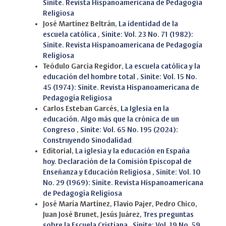
Sinite. Revista Hispanoamericana de Pedagogía
Religiosa
José Martínez Beltrán,
La identidad de la
escuela católica
,
Sinite: Vol. 23 No. 71 (1982):
Sinite. Revista Hispanoamericana de Pedagogía
Religiosa
Teódulo Garcia Regidor,
La escuela católica y la
educación del hombre total
,
Sinite: Vol. 15 No.
45 (1974): Sinite. Revista Hispanoamericana de
Pedagogía Religiosa
Carlos Esteban Garcés,
La Iglesia en la
educación. Algo más que la crónica de un
Congreso
,
Sinite: Vol. 65 No. 195 (2024):
Construyendo Sinodalidad
Editorial,
La iglesia y la educación en España
hoy. Declaración de la Comisión Episcopal de
Enseñanza y Educación Religiosa
,
Sinite: Vol. 10
No. 29 (1969): Sinite. Revista Hispanoamericana
de Pedagogía Religiosa
José María Martínez, Flavio Pajer, Pedro Chico,
Juan José Brunet, Jesús Juárez,
Tres preguntas
sobre la Escuela Cristiana
,
Sinite: Vol. 19 No. 59