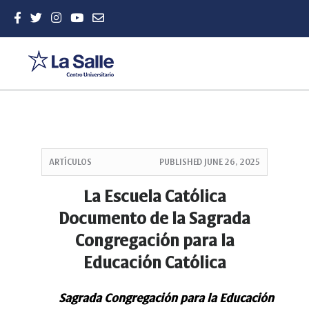
Quick
jump
ARTÍCULOS
PUBLISHED
JUNE 26, 2025
to
page
La Escuela Católica
content
Documento de la Sagrada
Main
Navigation
Congregación para la
Main
Educación Católica
Content
Sidebar
Sagrada Congregación para la Educación