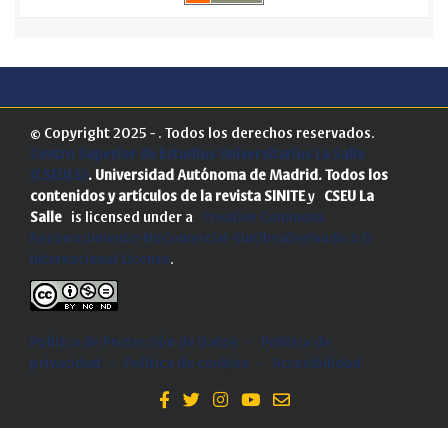
© Copyright 2025 - . Todos los derechos reservados.
Centro Superior de Estudios Universitarios La Salle
(CSEULS)
. Universidad Autónoma de Madrid.
Todos los
contenidos y artículos de la revista SINITE
y
CSEU La
Salle
is licensed under a
Creative Commons
Reconocimiento-NoComercial-SinObraDerivada 4.0
Internacional License
.
Política de Protección de Datos
-
Politica de
privacidad
-
Política de cookies
-
Accesibilidad