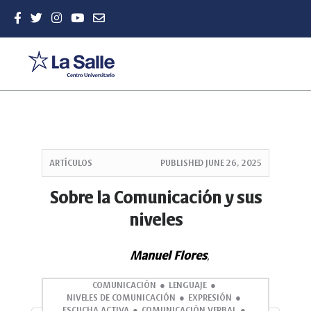
Quick
jump
ARTÍCULOS
PUBLISHED
JUNE 26, 2025
to
page
Sobre la Comunicación y sus
content
niveles
Main
Navigation
Main
Manuel Flores
,
Content
Sidebar
COMUNICACIÓN
LENGUAJE
NIVELES DE COMUNICACIÓN
EXPRESIÓN
ESCUCHA ACTIVA
COMUNICACIÓN VERBAL