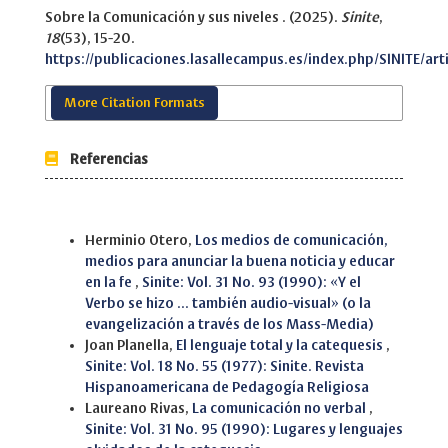
Sobre la Comunicación y sus niveles . (2025).
Sinite
,
18
(53), 15-20.
https://publicaciones.lasallecampus.es/index.php/SINITE/ar
More Citation Formats
Referencias
Similar Articles
Herminio Otero,
Los medios de comunicación,
medios para anunciar la buena noticia y educar
en la fe
,
Sinite: Vol. 31 No. 93 (1990): «Y el
Verbo se hizo ... también audio-visual» (o la
evangelización a través de los Mass-Media)
Joan Planella,
El lenguaje total y la catequesis
,
Sinite: Vol. 18 No. 55 (1977): Sinite. Revista
Hispanoamericana de Pedagogía Religiosa
Laureano Rivas,
La comunicación no verbal
,
Sinite: Vol. 31 No. 95 (1990): Lugares y lenguajes