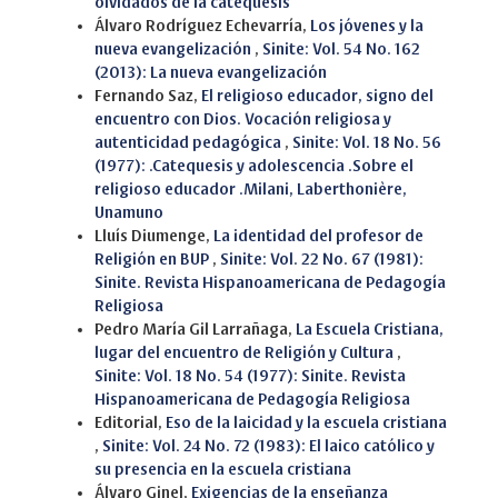
olvidados de la catequesis
Álvaro Rodríguez Echevarría,
Los jóvenes y la
nueva evangelización
,
Sinite: Vol. 54 No. 162
(2013): La nueva evangelización
Fernando Saz,
El religioso educador, signo del
encuentro con Dios. Vocación religiosa y
autenticidad pedagógica
,
Sinite: Vol. 18 No. 56
(1977): .Catequesis y adolescencia .Sobre el
religioso educador .Milani, Laberthonière,
Unamuno
Lluís Diumenge,
La identidad del profesor de
Religión en BUP
,
Sinite: Vol. 22 No. 67 (1981):
Sinite. Revista Hispanoamericana de Pedagogía
Religiosa
Pedro María Gil Larrañaga,
La Escuela Cristiana,
lugar del encuentro de Religión y Cultura
,
Sinite: Vol. 18 No. 54 (1977): Sinite. Revista
Hispanoamericana de Pedagogía Religiosa
Editorial,
Eso de la laicidad y la escuela cristiana
,
Sinite: Vol. 24 No. 72 (1983): El laico católico y
su presencia en la escuela cristiana
Álvaro Ginel,
Exigencias de la enseñanza