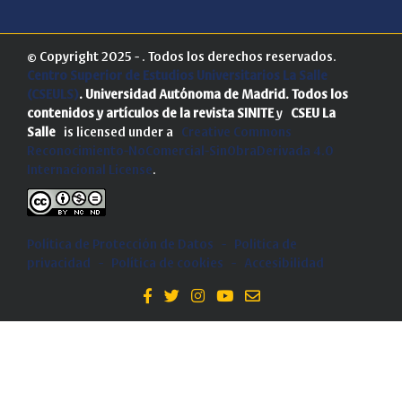
© Copyright 2025 - . Todos los derechos reservados.
Centro Superior de Estudios Universitarios La Salle
(CSEULS)
. Universidad Autónoma de Madrid.
Todos los
contenidos y artículos de la revista SINITE
y
CSEU La
Salle
is licensed under a
Creative Commons
Reconocimiento-NoComercial-SinObraDerivada 4.0
Internacional License
.
Política de Protección de Datos
-
Politica de
privacidad
-
Política de cookies
-
Accesibilidad