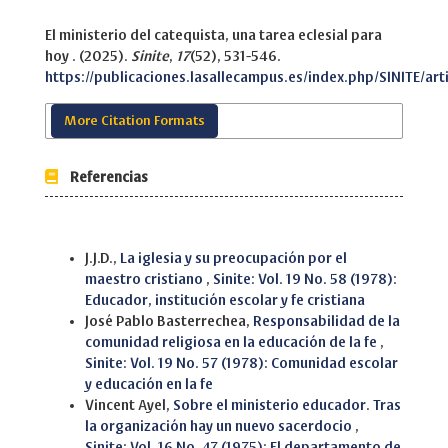
El ministerio del catequista, una tarea eclesial para
hoy . (2025).
Sinite
,
17
(52), 531-546.
https://publicaciones.lasallecampus.es/index.php/SINITE/art
More Citation Formats
Referencias
Similar Articles
J.J.D.,
La iglesia y su preocupación por el
maestro cristiano
,
Sinite: Vol. 19 No. 58 (1978):
Educador, institución escolar y fe cristiana
José Pablo Basterrechea,
Responsabilidad de la
comunidad religiosa en la educación de la fe
,
Sinite: Vol. 19 No. 57 (1978): Comunidad escolar
y educación en la fe
Vincent Ayel,
Sobre el ministerio educador. Tras
la organización hay un nuevo sacerdocio
,
Sinite: Vol. 16 No. 47 (1975): El departamento de