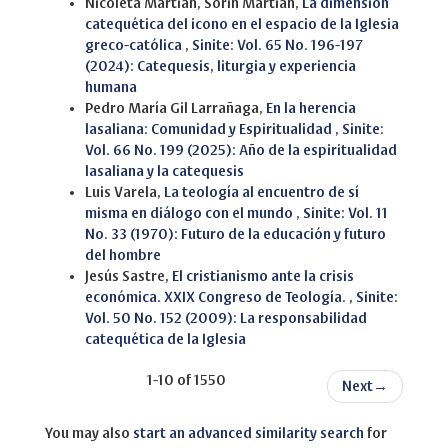
Nicoleta Martian, Sorin Martian,
La dimensión
catequética del icono en el espacio de la Iglesia
greco-católica
,
Sinite: Vol. 65 No. 196-197
(2024): Catequesis, liturgia y experiencia
humana
Pedro María Gil Larrañaga,
En la herencia
lasaliana: Comunidad y Espiritualidad
,
Sinite:
Vol. 66 No. 199 (2025): Año de la espiritualidad
lasaliana y la catequesis
Luis Varela,
La teología al encuentro de sí
misma en diálogo con el mundo
,
Sinite: Vol. 11
No. 33 (1970): Futuro de la educación y futuro
del hombre
Jesús Sastre,
El cristianismo ante la crisis
económica. XXIX Congreso de Teología.
,
Sinite:
Vol. 50 No. 152 (2009): La responsabilidad
catequética de la Iglesia
1-10 of 1550
Next
→
You may also
start an advanced similarity search
for