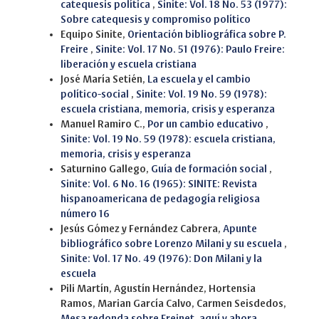
catequesis política
,
Sinite: Vol. 18 No. 53 (1977):
Sobre catequesis y compromiso político
Equipo Sinite,
Orientación bibliográfica sobre P.
Freire
,
Sinite: Vol. 17 No. 51 (1976): Paulo Freire:
liberación y escuela cristiana
José María Setién,
La escuela y el cambio
político-social
,
Sinite: Vol. 19 No. 59 (1978):
escuela cristiana, memoria, crisis y esperanza
Manuel Ramiro C.,
Por un cambio educativo
,
Sinite: Vol. 19 No. 59 (1978): escuela cristiana,
memoria, crisis y esperanza
Saturnino Gallego,
Guía de formación social
,
Sinite: Vol. 6 No. 16 (1965): SINITE: Revista
hispanoamericana de pedagogía religiosa
número 16
Jesús Gómez y Fernández Cabrera,
Apunte
bibliográfico sobre Lorenzo Milani y su escuela
,
Sinite: Vol. 17 No. 49 (1976): Don Milani y la
escuela
Pili Martín, Agustín Hernández, Hortensia
Ramos, Marian García Calvo, Carmen Seisdedos,
Mesa redonda sobre Freinet, aquí y ahora
,