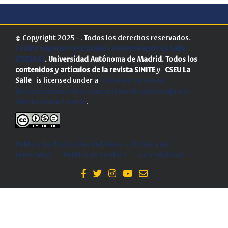
© Copyright 2025 - . Todos los derechos reservados.
Centro Superior de Estudios Universitarios La Salle
(CSEULS)
. Universidad Autónoma de Madrid.
Todos los
contenidos y artículos de la revista SINITE
y
CSEU La
Salle
is licensed under a
Creative Commons
Reconocimiento-NoComercial-SinObraDerivada 4.0
Internacional License
.
Política de Protección de Datos
-
Politica de
privacidad
-
Política de cookies
-
Accesibilidad