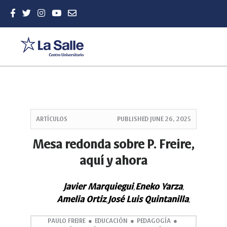
Quick
jump
ARTÍCULOS
PUBLISHED
JUNE 26, 2025
to
page
Mesa redonda sobre P. Freire,
content
aquí y ahora
Main
Navigation
Main
Javier Marquiegui
Eneko Yarza
,
,
Content
Amelia Ortiz
José Luis Quintanilla
,
,
Sidebar
PAULO FREIRE
EDUCACIÓN
PEDAGOGÍA