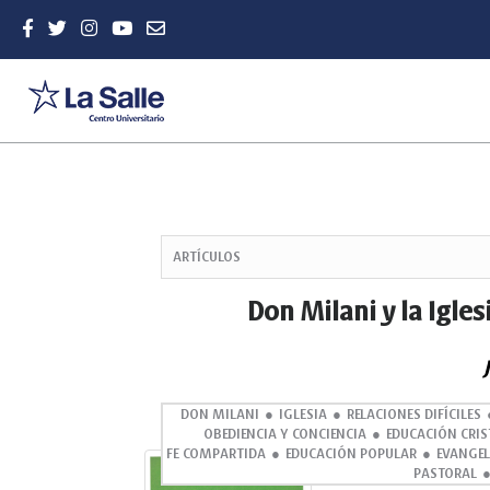
Quick
jump
ARTÍCULOS
to
page
Don Milani y la Igles
content
Main
Navigation
Main
Content
DON MILANI
IGLESIA
RELACIONES DIFÍCILES
OBEDIENCIA Y CONCIENCIA
EDUCACIÓN CRI
Sidebar
FE COMPARTIDA
EDUCACIÓN POPULAR
EVANGEL
Abstract
PASTORAL