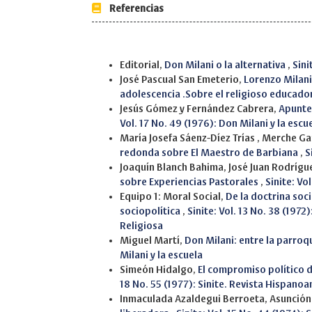
Referencias
Similar Articles
Editorial,
Don Milani o la alternativa
,
Sini
José Pascual San Emeterio,
Lorenzo Milani
adolescencia .Sobre el religioso educado
Jesús Gómez y Fernández Cabrera,
Apunte 
Vol. 17 No. 49 (1976): Don Milani y la escu
María Josefa Sáenz-Díez Trías , Merche Ga
redonda sobre El Maestro de Barbiana
,
S
Joaquín Blanch Bahima, José Juan Rodríg
sobre Experiencias Pastorales
,
Sinite: Vo
Equipo 1: Moral Social,
De la doctrina soci
sociopolítica
,
Sinite: Vol. 13 No. 38 (197
Religiosa
Miguel Martí,
Don Milani: entre la parroqu
Milani y la escuela
Simeón Hidalgo,
El compromiso político de
18 No. 55 (1977): Sinite. Revista Hispan
Inmaculada Azaldegui Berroeta, Asunción