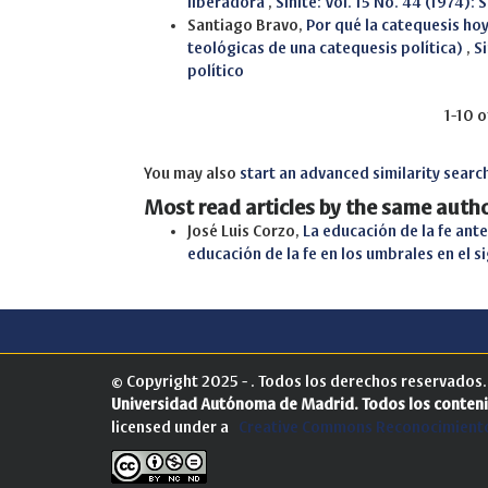
liberadora
,
Sinite: Vol. 15 No. 44 (1974)
Santiago Bravo,
Por qué la catequesis hoy
teológicas de una catequesis política)
,
S
político
1-10 o
You may also
start an advanced similarity searc
Most read articles by the same autho
José Luis Corzo,
La educación de la fe ant
educación de la fe en los umbrales en el s
© Copyright 2025 - . Todos los derechos reservados
Universidad Autónoma de Madrid.
Todos los conteni
licensed under a
Creative Commons Reconocimiento