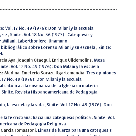
te: Vol. 17 No. 49 (1976): Don Milani y la escuela
, <>
,
Sinite: Vol. 18 No. 56 (1977): .Catequesis y
r .Milani, Laberthonière, Unamuno
bibliográfico sobre Lorenzo Milani y su escuela
,
Sinite:
ela
rcía Aya, Joaquín Otaegui, Enrique Ulldemolins,
Mesa
inite: Vol. 17 No. 49 (1976): Don Milani y la escuela
uez Medina, Emeterio Sorazu Ugartemendía,
Tres opiniones
l. 17 No. 49 (1976): Don Milani y la escuela
al católica a la enseñanza de la Iglesia en materia
2): Sinite. Revista Hispanoamericana de Pedagogía
ia, la escuela y la vida
,
Sinite: Vol. 17 No. 49 (1976): Don
 la fe cristiana: hacia una catequesis política
,
Sinite: Vol.
oamericana de Pedagogía Religiosa
 García Tomassoni,
Líneas de fuerza para una catequesis