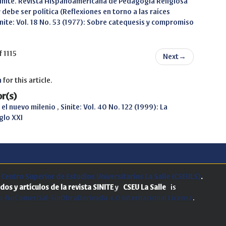
: Sinite. Revista Hispanoamericana de Pedagogía Religiosa
 debe ser política (Reflexiones en torno a las raíces
inite: Vol. 18 No. 53 (1977): Sobre catequesis y compromiso
f 1115
Next
→
h
for this article.
r(s)
e el nuevo milenio
,
Sinite: Vol. 40 No. 122 (1999): La
iglo XXI
.
Centro Superior de Estudios Universitarios La Salle (CSEULS)
.
dos y artículos de la revista SINITE
y
CSEU La Salle
is
-NoComercial-SinObraDerivada 4.0 Internacional License
.