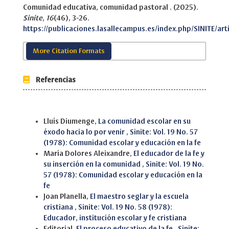
Comunidad educativa, comunidad pastoral . (2025).
Sinite
,
16
(46), 3-26.
https://publicaciones.lasallecampus.es/index.php/SINITE/art
More Citation Formats
Referencias
Similar Articles
Lluís Diumenge,
La comunidad escolar en su
éxodo hacia lo por venir
,
Sinite: Vol. 19 No. 57
(1978): Comunidad escolar y educación en la fe
María Dolores Aleixandre,
El educador de la fe y
su inserción en la comunidad
,
Sinite: Vol. 19 No.
57 (1978): Comunidad escolar y educación en la
fe
Joan Planella,
El maestro seglar y la escuela
cristiana
,
Sinite: Vol. 19 No. 58 (1978):
Educador, institución escolar y fe cristiana
Editorial,
El proceso educativo de la fe
,
Sinite: