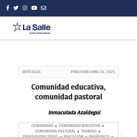
Quick
jump
ARTÍCULOS
PUBLISHED
JUNE 26, 2025
to
page
Comunidad educativa,
content
comunidad pastoral
Main
Navigation
Main
Inmaculada Azaldegui
,
Content
Sidebar
COMUNIDAD
COMUNIDAD EDUCATIVA
COMUNIDAD PASTORAL
TRABAJO
TRABAJO EDUCATIVO
EDUCACIÓN
ENSEÑANZA