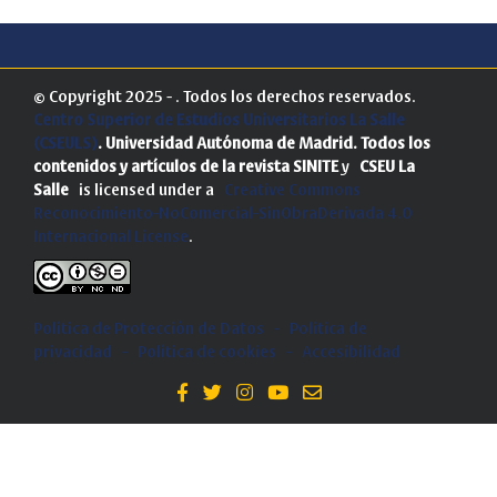
© Copyright 2025 - . Todos los derechos reservados.
Centro Superior de Estudios Universitarios La Salle
(CSEULS)
. Universidad Autónoma de Madrid.
Todos los
contenidos y artículos de la revista SINITE
y
CSEU La
Salle
is licensed under a
Creative Commons
Reconocimiento-NoComercial-SinObraDerivada 4.0
Internacional License
.
Política de Protección de Datos
-
Politica de
privacidad
-
Política de cookies
-
Accesibilidad