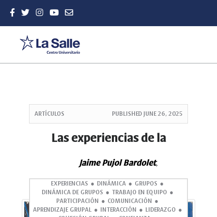
Quick
jump
ARTÍCULOS
PUBLISHED
JUNE 26, 2025
to
page
Las experiencias de la
content
Main
Jaime Pujol Bardolet
Navigation
,
Main
Content
EXPERIENCIAS
DINÁMICA
GRUPOS
DINÁMICA DE GRUPOS
TRABAJO EN EQUIPO
Sidebar
PARTICIPACIÓN
COMUNICACIÓN
APRENDIZAJE GRUPAL
INTERACCIÓN
LIDERAZGO