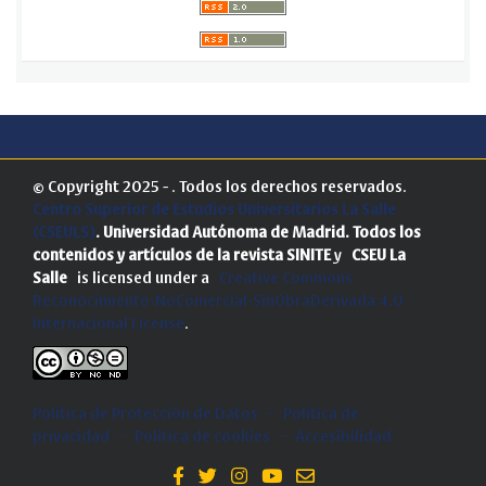
© Copyright 2025 - . Todos los derechos reservados.
Centro Superior de Estudios Universitarios La Salle
(CSEULS)
. Universidad Autónoma de Madrid.
Todos los
contenidos y artículos de la revista SINITE
y
CSEU La
Salle
is licensed under a
Creative Commons
Reconocimiento-NoComercial-SinObraDerivada 4.0
Internacional License
.
Política de Protección de Datos
-
Politica de
privacidad
-
Política de cookies
-
Accesibilidad