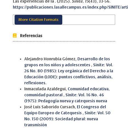
Las experiencias de la . (2025).
Sinite
,
15
(43), 33-56.
https://publicaciones.lasallecampus.es/index.php/SINITE/art
More Citation Formats
Referencias
Similar Articles
Alejandro Honrubia Gómez,
Desarrollo de los
grupos en los niños y adolescentes
,
Sinite: Vol.
26 No. 80 (1985): Ley orgánica del Derecho a la
Educación (LODE): puntos conflictivos, análisis,
reflexiones.
Inmaculada Azaldegui,
Comunidad educativa,
comunidad pastoral
,
Sinite: Vol. 16 No. 46
(1975): Pedagogía nueva y catequesis nueva
José Luis Saborido Cursach,
El Congreso del
Equipo Europeo de Catequesis
,
Sinite: Vol. 50
No. 150 (2009): Sociedad plural: nueva
transmisión