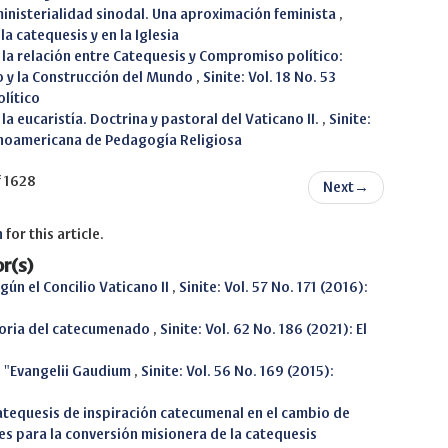
ministerialidad sinodal. Una aproximación feminista
,
la catequesis y en la Iglesia
la relación entre Catequesis y Compromiso político:
o y la Construcción del Mundo
,
Sinite: Vol. 18 No. 53
lítico
la eucaristía. Doctrina y pastoral del Vaticano II.
,
Sinite:
spanoamericana de Pedagogía Religiosa
f 1628
Next
→
h
for this article.
r(s)
gún el Concilio Vaticano II
,
Sinite: Vol. 57 No. 171 (2016):
ctoria del catecumenado
,
Sinite: Vol. 62 No. 186 (2021): El
n "Evangelii Gaudium
,
Sinite: Vol. 56 No. 169 (2015):
atequesis de inspiración catecumenal en el cambio de
aves para la conversión misionera de la catequesis