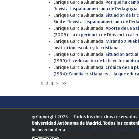
Enrique García Ahumada,
Por qué ha camb
Revista Hispanoamericana de Pedagogía 
Enrique García Ahumada,
Situación de la 
Sinite. Revista Hispanoamericana de Ped
Enrique García Ahumada,
Aporte de La Sal
(2009): La experiencia de Dios en la cate
Enrique García Ahumada,
Mirando a Puebl
institución escolar y fe cristiana
Enrique García Ahumada,
Situación actual
(1999): La educación de la fe en los umbral
Enrique García Ahumada,
Crónica de un pl
(1994): Familia cristiana es ... la que educa
1
2
3
>
>>
© Copyright 2025 - . Todos los derechos reservados
Universidad Autónoma de Madrid.
Todos los conteni
licensed under a
Creative Commons Reconocimiento