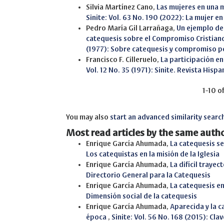
Silvia Martínez Cano,
Las mujeres en una 
Sinite: Vol. 63 No. 190 (2022): La mujer en 
Pedro María Gil Larrañaga,
Un ejemplo de 
catequesis sobre el Compromiso Cristian
(1977): Sobre catequesis y compromiso po
Francisco F. Cilleruelo,
La participación en 
Vol. 12 No. 35 (1971): Sinite. Revista Hi
1-10 o
You may also
start an advanced similarity searc
Most read articles by the same autho
Enrique García Ahumada,
La catequesis se
Los catequistas en la misión de la Iglesia
Enrique García Ahumada,
La difícil traye
Directorio General para la Catequesis
Enrique García Ahumada,
La catequesis e
Dimensión social de la catequesis
Enrique García Ahumada,
Aparecida y la c
época
,
Sinite: Vol. 56 No. 168 (2015): Cl