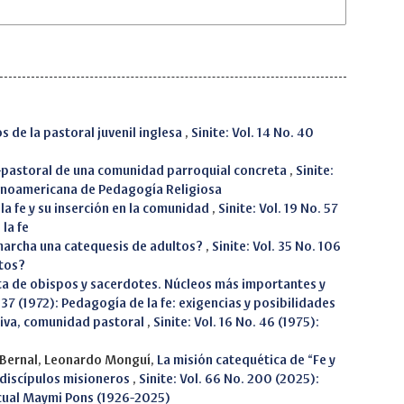
 de la pastoral juvenil inglesa
,
Sinite: Vol. 14 No. 40
co-pastoral de una comunidad parroquial concreta
,
Sinite:
spanoamericana de Pedagogía Religiosa
la fe y su inserción en la comunidad
,
Sinite: Vol. 19 No. 57
la fe
archa una catequesis de adultos?
,
Sinite: Vol. 35 No. 106
ltos?
a de obispos y sacerdotes. Núcleos más importantes y
. 37 (1972): Pedagogía de la fe: exigencias y posibilidades
iva, comunidad pastoral
,
Sinite: Vol. 16 No. 46 (1975):
 Bernal, Leonardo Monguí,
La misión catequética de “Fe y
e discípulos misioneros
,
Sinite: Vol. 66 No. 200 (2025):
cual Maymi Pons (1926-2025)