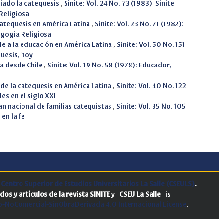
iado la catequesis
,
Sinite: Vol. 24 No. 73 (1983): Sinite.
Religiosa
catequesis en América Latina
,
Sinite: Vol. 23 No. 71 (1982):
agogía Religiosa
le a la educación en América Latina
,
Sinite: Vol. 50 No. 151
quesis, hoy
a desde Chile
,
Sinite: Vol. 19 No. 58 (1978): Educador,
 de la catequesis en América Latina
,
Sinite: Vol. 40 No. 122
es en el siglo XXI
an nacional de familias catequistas
,
Sinite: Vol. 35 No. 105
 en la fe
.
Centro Superior de Estudios Universitarios La Salle (CSEULS)
.
dos y artículos de la revista SINITE
y
CSEU La Salle
is
-NoComercial-SinObraDerivada 4.0 Internacional License
.