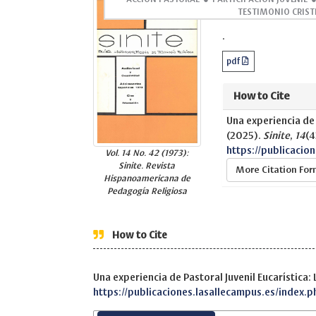
Abstract
TESTIMONIO CRIST
.
pdf
How to Cite
Una experiencia de 
(2025).
Sinite
,
14
(4
https://publicacio
Vol. 14 No. 42 (1973):
Sinite. Revista
More Citation Fo
Hispanoamericana de
Pedagogía Religiosa
How to Cite
Una experiencia de Pastoral Juvenil Eucarística:
https://publicaciones.lasallecampus.es/index.p