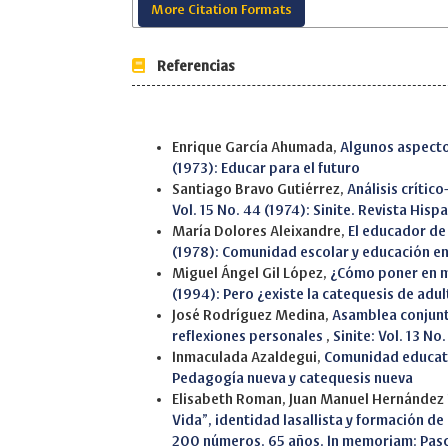
More Citation Formats
Referencias
Similar Articles
Enrique García Ahumada,
Algunos aspectos
(1973): Educar para el futuro
Santiago Bravo Gutiérrez,
Análisis críti
Vol. 15 No. 44 (1974): Sinite. Revista Hi
María Dolores Aleixandre,
El educador de 
(1978): Comunidad escolar y educación en 
Miguel Ángel Gil López,
¿Cómo poner en m
(1994): Pero ¿existe la catequesis de adu
José Rodríguez Medina,
Asamblea conjunt
reflexiones personales
,
Sinite: Vol. 13 No
Inmaculada Azaldegui,
Comunidad educat
Pedagogía nueva y catequesis nueva
Elisabeth Roman, Juan Manuel Hernández
Vida”, identidad lasallista y formación d
200 números. 65 años. In memoriam: Pas