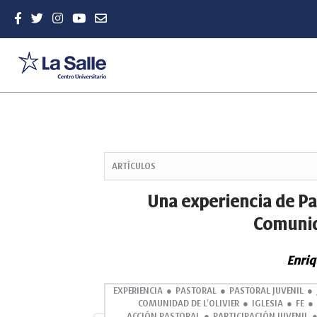
Quick
jump
ARTÍCULOS
to
page
Una experiencia de Pas
content
Comunid
Main
Navigation
Main
Enriq
Content
Sidebar
EXPERIENCIA
PASTORAL
PASTORAL JUVENIL
COMUNIDAD DE L'OLIVIER
IGLESIA
FE
ACCIÓN PASTORAL
PARTICIPACIÓN JUVENIL