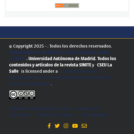
© Copyright 2025 - . Todos los derechos reservados.
Centro Superior de Estudios Universitarios La Salle
(CSEULS)
. Universidad Autónoma de Madrid.
Todos los
contenidos y artículos de la revista SINITE
y
CSEU La
Salle
is licensed under a
Creative Commons
Reconocimiento-NoComercial-SinObraDerivada 4.0
Internacional License
.
Política de Protección de Datos
-
Politica de
privacidad
-
Política de cookies
-
Accesibilidad