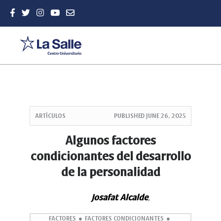
Quick
jump
ARTÍCULOS
PUBLISHED
JUNE 26, 2025
to
page
Algunos factores
content
condicionantes del desarrollo
Main
Navigation
de la personalidad
Main
Content
Sidebar
Josafat Alcalde
,
FACTORES
FACTORES CONDICIONANTES