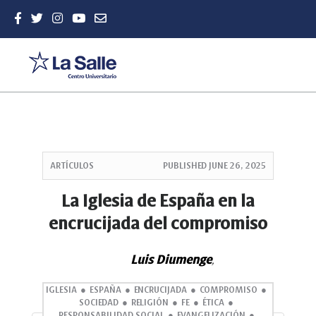
Quick
jump
ARTÍCULOS
PUBLISHED
JUNE 26, 2025
to
page
La Iglesia de España en la
content
encrucijada del compromiso
Main
Navigation
Main
Luis Diumenge
,
Content
Sidebar
IGLESIA
ESPAÑA
ENCRUCIJADA
COMPROMISO
SOCIEDAD
RELIGIÓN
FE
ÉTICA
RESPONSABILIDAD SOCIAL
EVANGELIZACIÓN