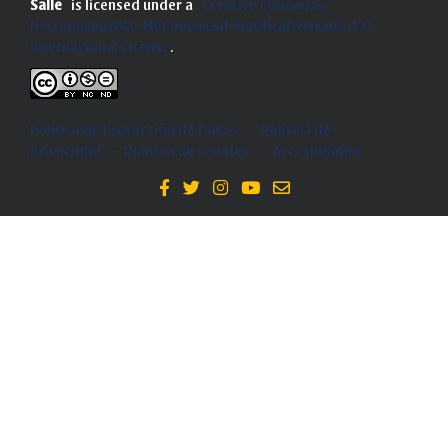
Salle
is licensed under a
Creative Commons
Reconocimiento-NoComercial-SinObraDerivada 4.0
Internacional License
.
Política de Protección de Datos
-
Politica de
privacidad
-
Política de cookies
-
Accesibilidad