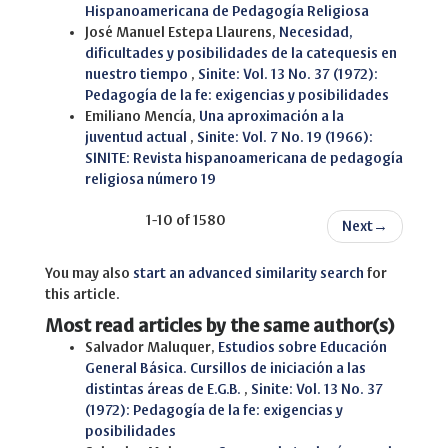
Hispanoamericana de Pedagogía Religiosa
José Manuel Estepa Llaurens,
Necesidad,
dificultades y posibilidades de la catequesis en
nuestro tiempo
,
Sinite: Vol. 13 No. 37 (1972):
Pedagogía de la fe: exigencias y posibilidades
Emiliano Mencía,
Una aproximación a la
juventud actual
,
Sinite: Vol. 7 No. 19 (1966):
SINITE: Revista hispanoamericana de pedagogía
religiosa número 19
1-10 of 1580
Next
→
You may also
start an advanced similarity search
for
this article.
Most read articles by the same author(s)
Salvador Maluquer,
Estudios sobre Educación
General Básica. Cursillos de iniciación a las
distintas áreas de E.G.B.
,
Sinite: Vol. 13 No. 37
(1972): Pedagogía de la fe: exigencias y
posibilidades