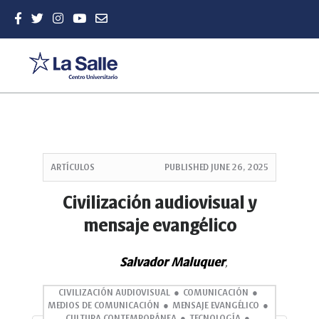
Quick
jump
ARTÍCULOS
PUBLISHED
JUNE 26, 2025
to
page
Civilización audiovisual y
content
mensaje evangélico
Main
Navigation
Main
Salvador Maluquer
,
Content
Sidebar
CIVILIZACIÓN AUDIOVISUAL
COMUNICACIÓN
MEDIOS DE COMUNICACIÓN
MENSAJE EVANGÉLICO
CULTURA CONTEMPORÁNEA
TECNOLOGÍA