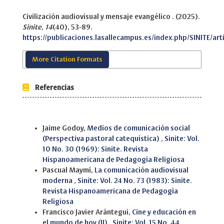
Civilización audiovisual y mensaje evangélico . (2025).
Sinite
,
14
(40), 53-89.
https://publicaciones.lasallecampus.es/index.php/SINITE/art
More Citation Formats
Referencias
Similar Articles
Jaime Godoy,
Medios de comunicación social
(Perspectiva pastoral catequística)
,
Sinite: Vol.
10 No. 30 (1969): Sinite. Revista
Hispanoamericana de Pedagogía Religiosa
Pascual Maymí,
La comunicación audiovisual
moderna
,
Sinite: Vol. 24 No. 73 (1983): Sinite.
Revista Hispanoamericana de Pedagogía
Religiosa
Francisco Javier Arántegui,
Cine y educación en
el mundo de hoy (II)
,
Sinite: Vol. 15 No. 44