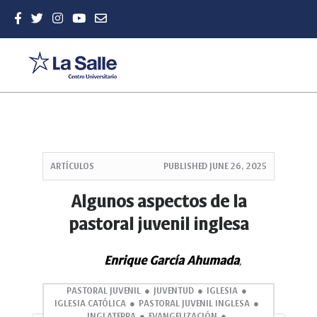
Quick
jump
ARTÍCULOS
PUBLISHED
JUNE 26, 2025
to
page
Algunos aspectos de la
content
pastoral juvenil inglesa
Main
Navigation
Main
Enrique García Ahumada
,
Content
Sidebar
PASTORAL JUVENIL
JUVENTUD
IGLESIA
IGLESIA CATÓLICA
PASTORAL JUVENIL INGLESA
INGLATERRA
EVANGELIZACIÓN