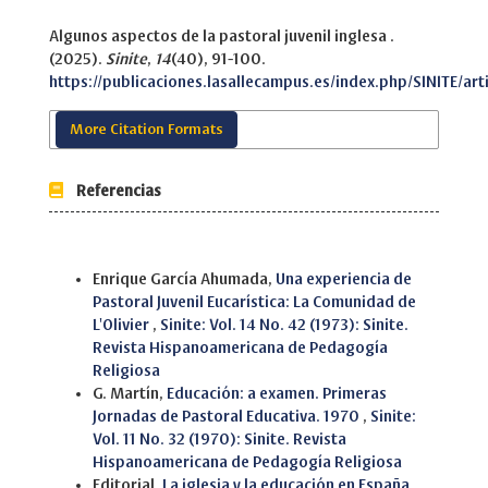
Algunos aspectos de la pastoral juvenil inglesa .
(2025).
Sinite
,
14
(40), 91-100.
https://publicaciones.lasallecampus.es/index.php/SINITE/art
More Citation Formats
Referencias
Similar Articles
Enrique García Ahumada,
Una experiencia de
Pastoral Juvenil Eucarística: La Comunidad de
L'Olivier
,
Sinite: Vol. 14 No. 42 (1973): Sinite.
Revista Hispanoamericana de Pedagogía
Religiosa
G. Martín,
Educación: a examen. Primeras
Jornadas de Pastoral Educativa. 1970
,
Sinite:
Vol. 11 No. 32 (1970): Sinite. Revista
Hispanoamericana de Pedagogía Religiosa
Editorial,
La iglesia y la educación en España