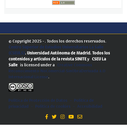
© Copyright 2025 - . Todos los derechos reservados.
Centro Superior de Estudios Universitarios La Salle
(CSEULS)
. Universidad Autónoma de Madrid.
Todos los
contenidos y artículos de la revista SINITE
y
CSEU La
Salle
is licensed under a
Creative Commons
Reconocimiento-NoComercial-SinObraDerivada 4.0
Internacional License
.
Política de Protección de Datos
-
Politica de
privacidad
-
Política de cookies
-
Accesibilidad