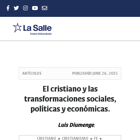
Quick
jump
ARTÍCULOS
PUBLISHED
JUNE 26, 2025
to
page
El cristiano y las
content
transformaciones sociales,
Main
Navigation
políticas y económicas.
Main
Content
Sidebar
Luis Diumenge
,
CRISTIANO
CRISTIANISMO
FE