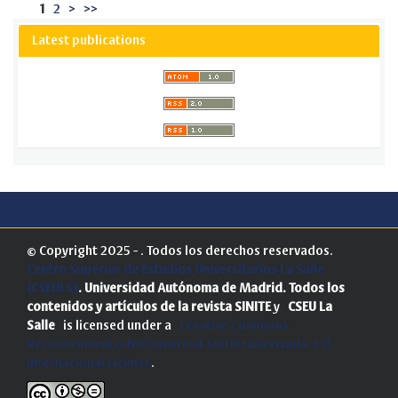
1
2
>
>>
Latest publications
© Copyright 2025 - . Todos los derechos reservados.
Centro Superior de Estudios Universitarios La Salle
(CSEULS)
. Universidad Autónoma de Madrid.
Todos los
contenidos y artículos de la revista SINITE
y
CSEU La
Salle
is licensed under a
Creative Commons
Reconocimiento-NoComercial-SinObraDerivada 4.0
Internacional License
.