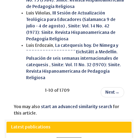
No. 75 (1984): Sinite. Revista Hispanoamericana
de Pedagogía Religiosa
Luis Viñolas,
III Sesión de Actualización
Teológica para Educadores (Salamanca 9 de
julio - 4 de agosto)
,
Sinite: Vol. 14 No. 42
(1973): Sinite. Revista Hispanoamericana de
Pedagogía Religiosa
Luis Erdozain,
La catequesis hoy. De Nimega y
¨¨¨¨¨¨¨¨¨¨¨¨¨¨¨¨¨¨Eichstätt a Medellín.
Pulsación de seis semanas internacionales de
catequesis
,
Sinite: Vol. 11 No. 32 (1970): Sinite.
Revista Hispanoamericana de Pedagogía
Religiosa
1-10 of 1709
Next
→
You may also
start an advanced similarity search
for
this article.
Latest publications