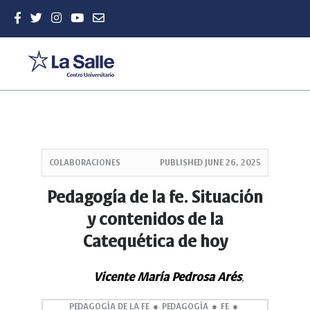
Quick
jump
COLABORACIONES
PUBLISHED
JUNE 26, 2025
to
page
Pedagogía de la fe. Situación
content
y contenidos de la
Main
Navigation
Catequética de hoy
Main
Content
Sidebar
Vicente María Pedrosa Arés
,
PEDAGOGÍA DE LA FE
PEDAGOGÍA
FE