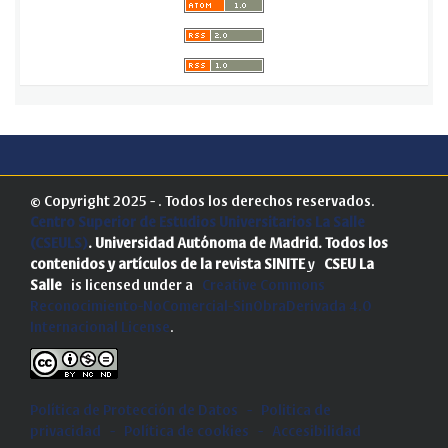
© Copyright 2025 - . Todos los derechos reservados.
Centro Superior de Estudios Universitarios La Salle
(CSEULS)
. Universidad Autónoma de Madrid.
Todos los
contenidos y artículos de la revista SINITE
y
CSEU La
Salle
is licensed under a
Creative Commons
Reconocimiento-NoComercial-SinObraDerivada 4.0
Internacional License
.
Política de Protección de Datos
-
Politica de
privacidad
-
Política de cookies
-
Accesibilidad