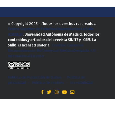
© Copyright 2025 - . Todos los derechos reservados.
Centro Superior de Estudios Universitarios La Salle
(CSEULS)
. Universidad Autónoma de Madrid.
Todos los
contenidos y artículos de la revista SINITE
y
CSEU La
Salle
is licensed under a
Creative Commons
Reconocimiento-NoComercial-SinObraDerivada 4.0
Internacional License
.
Política de Protección de Datos
-
Politica de
privacidad
-
Política de cookies
-
Accesibilidad