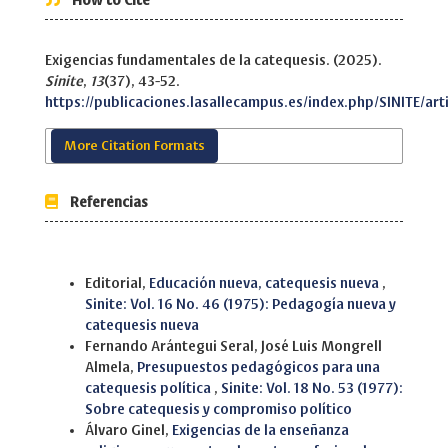
How to Cite
Exigencias fundamentales de la catequesis. (2025).
Sinite
,
13
(37), 43-52.
https://publicaciones.lasallecampus.es/index.php/SINITE/art
More Citation Formats
Referencias
Similar Articles
Editorial,
Educación nueva, catequesis nueva
,
Sinite: Vol. 16 No. 46 (1975): Pedagogía nueva y
catequesis nueva
Fernando Arántegui Seral, José Luis Mongrell
Almela,
Presupuestos pedagógicos para una
catequesis política
,
Sinite: Vol. 18 No. 53 (1977):
Sobre catequesis y compromiso político
Álvaro Ginel,
Exigencias de la enseñanza