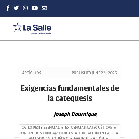
Quick
jump
ARTÍCULOS
PUBLISHED
JUNE 26, 2025
to
page
Exigencias fundamentales de
content
la catequesis
Main
Navigation
Main
Joseph Bournique
,
Content
Sidebar
CATEQUESIS ESENCIAL
EXIGENCIAS CATEQUÉTICAS
CONTENIDOS FUNDAMENTALES
EDUCACIÓN EN LA FE
MÉTODO CATEQUÉTICO
EVANGELIZACIÓN