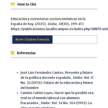
How to Cite
Educación y estructuras socioeconómicas en la
España de hoy. (2025).
Sinite
,
10
(30), 399-417.
https://publicaciones.lasallecampus.es/index.php/SINITE/art
More Citation Formats
Referencias
Similar Articles
José Luis Fernández Cantos,
Presente y futuro
de la política docente española
,
Sinite: Vol. 11
No. 33 (1970): Futuro de la educación y futuro
del hombre
Camino Cañón Loyes,
Hacer que lo posible sea
real en el mundo laboral con alumnos
fracasados
,
Sinite: Vol. 34 No. 104 (1993): La