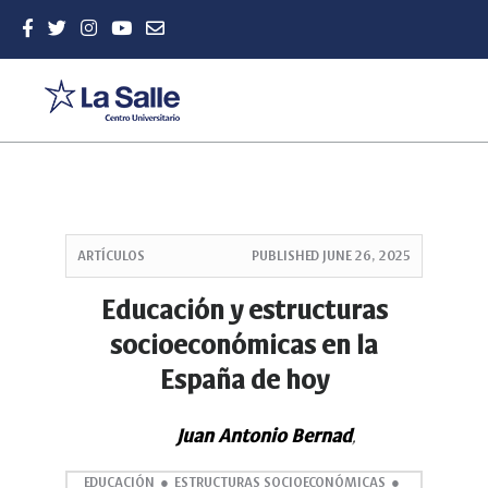
Quick
jump
ARTÍCULOS
PUBLISHED
JUNE 26, 2025
to
page
Educación y estructuras
content
socioeconómicas en la
Main
Navigation
España de hoy
Main
Content
Sidebar
Juan Antonio Bernad
,
EDUCACIÓN
ESTRUCTURAS SOCIOECONÓMICAS