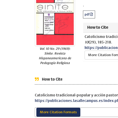
.
pdf
How to Cite
Catolicismo tradici
10
(29), 185-218.
https://publicacio
Vol. 10 No. 29 (1969):
Sinite. Revista
More Citation Fo
Hispanoamericana de
Pedagogía Religiosa
How to Cite
Catolicismo tradicional-popular y acción pastor
https://publicaciones.lasallecampus.es/index.p
More Citation Formats