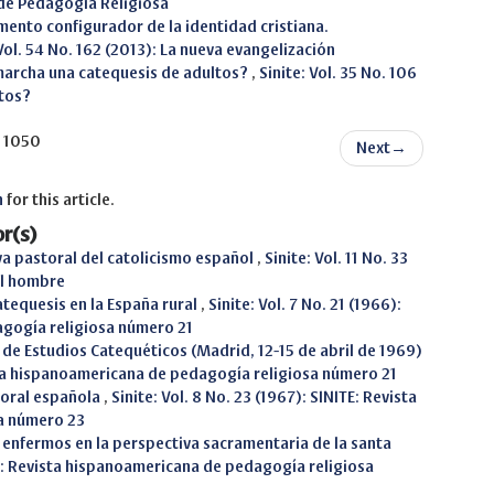
 de Pedagogía Religiosa
lemento configurador de la identidad cristiana.
 Vol. 54 No. 162 (2013): La nueva evangelización
archa una catequesis de adultos?
,
Sinite: Vol. 35 No. 106
ltos?
f 1050
Next
→
h
for this article.
r(s)
va pastoral del catolicismo español
,
Sinite: Vol. 11 No. 33
el hombre
catequesis en la España rural
,
Sinite: Vol. 7 No. 21 (1966):
agogía religiosa número 21
 de Estudios Catequéticos (Madrid, 12-15 de abril de 1969)
vista hispanoamericana de pedagogía religiosa número 21
toral española
,
Sinite: Vol. 8 No. 23 (1967): SINITE: Revista
a número 23
 enfermos en la perspectiva sacramentaria de la santa
ITE: Revista hispanoamericana de pedagogía religiosa