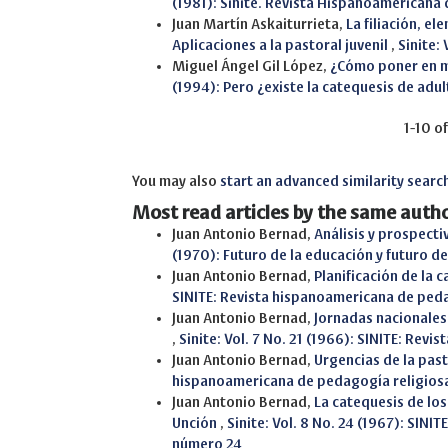
(1981): Sinite. Revista Hispanoamericana
Juan Martín Askaiturrieta,
La filiación, e
Aplicaciones a la pastoral juvenil
,
Sinite:
Miguel Ángel Gil López,
¿Cómo poner en m
(1994): Pero ¿existe la catequesis de adu
1-10 o
You may also
start an advanced similarity searc
Most read articles by the same autho
Juan Antonio Bernad,
Análisis y prospecti
(1970): Futuro de la educación y futuro d
Juan Antonio Bernad,
Planificación de la 
SINITE: Revista hispanoamericana de ped
Juan Antonio Bernad,
Jornadas nacionales
,
Sinite: Vol. 7 No. 21 (1966): SINITE: Re
Juan Antonio Bernad,
Urgencias de la pas
hispanoamericana de pedagogía religios
Juan Antonio Bernad,
La catequesis de los
Unción
,
Sinite: Vol. 8 No. 24 (1967): SIN
número 24