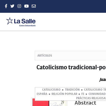
Quick
jump
ARTÍCULOS
to
page
Catolicismo tradicional-po
content
Main
Jua
Navigation
Main
Content
CATOLICISMO
TRADICIÓN
CATOLICISMO T
ESPAÑA
RELIGIÓN POPULAR
FE
COMUNIDAD
Sidebar
PRÁCTICAS RELIGIOSA
Abstract