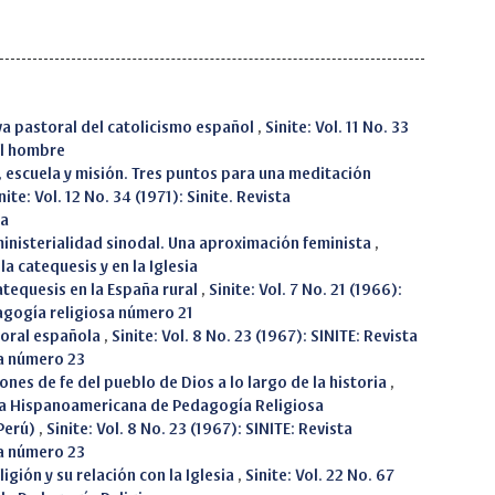
va pastoral del catolicismo español
,
Sinite: Vol. 11 No. 33
el hombre
, escuela y misión. Tres puntos para una meditación
nite: Vol. 12 No. 34 (1971): Sinite. Revista
sa
ministerialidad sinodal. Una aproximación feminista
,
la catequesis y en la Iglesia
catequesis en la España rural
,
Sinite: Vol. 7 No. 21 (1966):
agogía religiosa número 21
toral española
,
Sinite: Vol. 8 No. 23 (1967): SINITE: Revista
a número 23
ones de fe del pueblo de Dios a lo largo de la historia
,
vista Hispanoamericana de Pedagogía Religiosa
(Perú)
,
Sinite: Vol. 8 No. 23 (1967): SINITE: Revista
a número 23
ligión y su relación con la Iglesia
,
Sinite: Vol. 22 No. 67