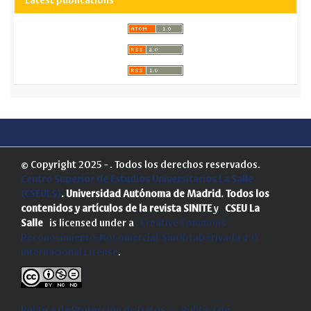
Latest publications
© Copyright 2025 - . Todos los derechos reservados.
Centro Superior de Estudios Universitarios La Salle
(CSEULS)
. Universidad Autónoma de Madrid.
Todos los
contenidos y artículos de la revista SINITE
y
CSEU La
Salle
is licensed under a
Creative Commons
Reconocimiento-NoComercial-SinObraDerivada 4.0
Internacional License
.
Política de Protección de Datos
-
Politica de