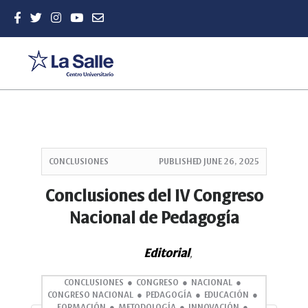
Quick
jump
CONCLUSIONES
PUBLISHED
JUNE 26, 2025
to
page
Conclusiones del IV Congreso
content
Nacional de Pedagogía
Main
Navigation
Main
Editorial
,
Content
Sidebar
CONCLUSIONES
CONGRESO
NACIONAL
CONGRESO NACIONAL
PEDAGOGÍA
EDUCACIÓN
FORMACIÓN
METODOLOGÍA
INNOVACIÓN