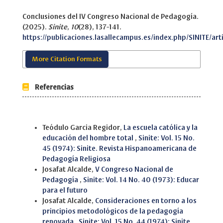
Conclusiones del IV Congreso Nacional de Pedagogía.
(2025).
Sinite
,
10
(28), 137-141.
https://publicaciones.lasallecampus.es/index.php/SINITE/art
More Citation Formats
Referencias
Similar Articles
Teódulo Garcia Regidor,
La escuela católica y la
educación del hombre total
,
Sinite: Vol. 15 No.
45 (1974): Sinite. Revista Hispanoamericana de
Pedagogía Religiosa
Josafat Alcalde,
V Congreso Nacional de
Pedagogía
,
Sinite: Vol. 14 No. 40 (1973): Educar
para el futuro
Josafat Alcalde,
Consideraciones en torno a los
principios metodológicos de la pedagogía
renovada
,
Sinite: Vol. 15 No. 44 (1974): Sinite.