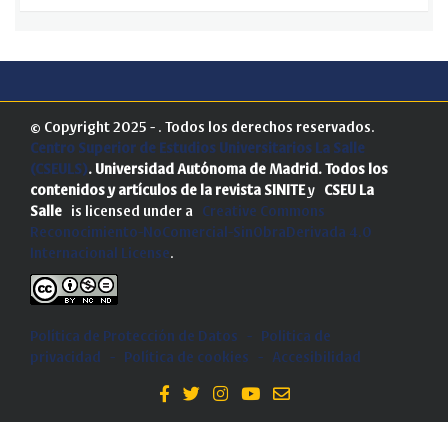
© Copyright 2025 - . Todos los derechos reservados.
Centro Superior de Estudios Universitarios La Salle
(CSEULS)
. Universidad Autónoma de Madrid.
Todos los
contenidos y artículos de la revista SINITE
y
CSEU La
Salle
is licensed under a
Creative Commons
Reconocimiento-NoComercial-SinObraDerivada 4.0
Internacional License
.
Política de Protección de Datos
-
Politica de
privacidad
-
Política de cookies
-
Accesibilidad