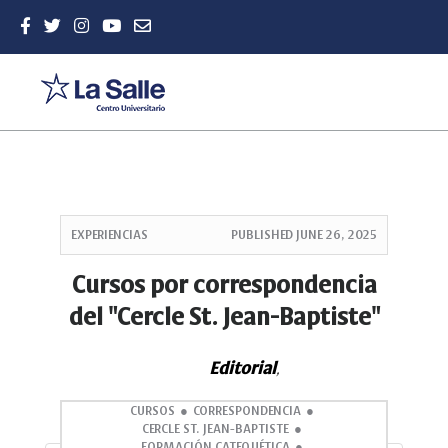
Quick
jump
EXPERIENCIAS
PUBLISHED
JUNE 26, 2025
to
page
Cursos por correspondencia
content
del "Cercle St. Jean-Baptiste"
Main
Navigation
Main
Editorial
,
Content
Sidebar
CURSOS
CORRESPONDENCIA
CERCLE ST. JEAN-BAPTISTE
FORMACIÓN CATEQUÉTICA