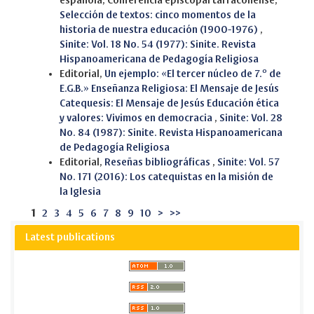
española, Conferencia episcopal tarraconense,
Selección de textos: cinco momentos de la
historia de nuestra educación (1900-1976)
,
Sinite: Vol. 18 No. 54 (1977): Sinite. Revista
Hispanoamericana de Pedagogía Religiosa
Editorial,
Un ejemplo: «El tercer núcleo de 7.º de
E.G.B.» Enseñanza Religiosa: El Mensaje de Jesús
Catequesis: El Mensaje de Jesús Educación ética
y valores: Vivimos en democracia
,
Sinite: Vol. 28
No. 84 (1987): Sinite. Revista Hispanoamericana
de Pedagogía Religiosa
Editorial,
Reseñas bibliográficas
,
Sinite: Vol. 57
No. 171 (2016): Los catequistas en la misión de
la Iglesia
1
2
3
4
5
6
7
8
9
10
>
>>
Latest publications