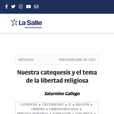
Quick
jump
ARTÍCULOS
PUBLISHED
JUNE 28, 2025
to
page
Nuestra catequesis y el tema
content
de la libertad religiosa
Main
Navigation
Main
Saturnino Gallego
,
Content
Sidebar
CATEQUESIS
CRISTIANISMO
FE
RELIGIÓN
LIBERTAD
LIBERTAD RELIGIOSA
DERECHOS HUMANOS
FORMACIÓN
CONCIENCIA