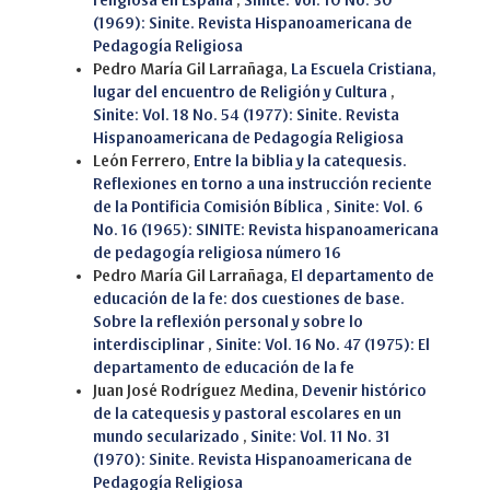
religiosa en España
,
Sinite: Vol. 10 No. 30
(1969): Sinite. Revista Hispanoamericana de
Pedagogía Religiosa
Pedro María Gil Larrañaga,
La Escuela Cristiana,
lugar del encuentro de Religión y Cultura
,
Sinite: Vol. 18 No. 54 (1977): Sinite. Revista
Hispanoamericana de Pedagogía Religiosa
León Ferrero,
Entre la biblia y la catequesis.
Reflexiones en torno a una instrucción reciente
de la Pontificia Comisión Bíblica
,
Sinite: Vol. 6
No. 16 (1965): SINITE: Revista hispanoamericana
de pedagogía religiosa número 16
Pedro María Gil Larrañaga,
El departamento de
educación de la fe: dos cuestiones de base.
Sobre la reflexión personal y sobre lo
interdisciplinar
,
Sinite: Vol. 16 No. 47 (1975): El
departamento de educación de la fe
Juan José Rodríguez Medina,
Devenir histórico
de la catequesis y pastoral escolares en un
mundo secularizado
,
Sinite: Vol. 11 No. 31
(1970): Sinite. Revista Hispanoamericana de
Pedagogía Religiosa