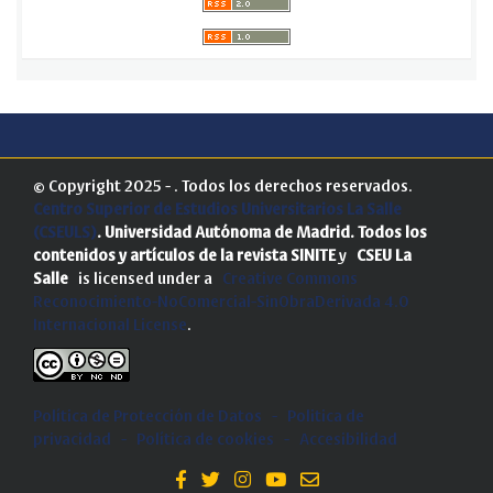
© Copyright 2025 - . Todos los derechos reservados.
Centro Superior de Estudios Universitarios La Salle
(CSEULS)
. Universidad Autónoma de Madrid.
Todos los
contenidos y artículos de la revista SINITE
y
CSEU La
Salle
is licensed under a
Creative Commons
Reconocimiento-NoComercial-SinObraDerivada 4.0
Internacional License
.
Política de Protección de Datos
-
Politica de
privacidad
-
Política de cookies
-
Accesibilidad