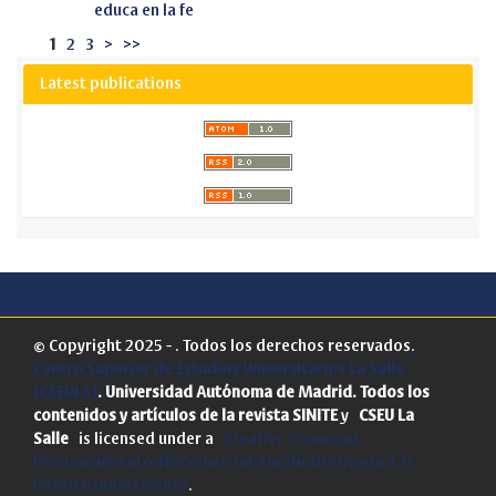
educa en la fe
1
2
3
>
>>
Latest publications
© Copyright 2025 - . Todos los derechos reservados.
Centro Superior de Estudios Universitarios La Salle
(CSEULS)
. Universidad Autónoma de Madrid.
Todos los
contenidos y artículos de la revista SINITE
y
CSEU La
Salle
is licensed under a
Creative Commons
Reconocimiento-NoComercial-SinObraDerivada 4.0
Internacional License
.