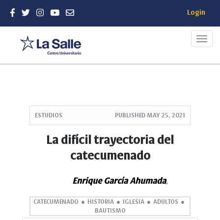
Login
Toggl
navig
Quick
jump
ESTUDIOS
PUBLISHED
MAY 25, 2021
to
page
La difícil trayectoria del
content
catecumenado
Main
Navigation
Main
Enrique García Ahumada
,
Content
Sidebar
CATECUMENADO
HISTORIA
IGLESIA
ADULTOS
BAUTISMO