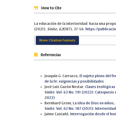
How to Cite
La educación de la interioridad: hacia una prop
(2021).
Sinite
,
62
(187), 37-56.
https://publicaci
More Citation Formats
Referencias
Similar Articles
Joaquín G. Carrasco,
El sujeto pleno del 
de la fe: exigencias y posibilidades
José Luis Guzón Nestar,
Claves teológicas
Sinite: Vol. 63 No. 191 (2022): Catequesis
2022)
Bernhard Grom,
La idea de Dios en niños
Sinite: Vol. 62 No. 187 (2021): Interioridad
Jaime Castañé,
Interrogación desde el h