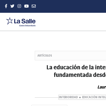
Quick
jump
ARTÍCULOS
to
page
La educación de la int
content
fundamentada desde l
Main
Navigation
Main
Laur
Content
Sidebar
INTERIORIDAD
EDUCACIÓN INTE