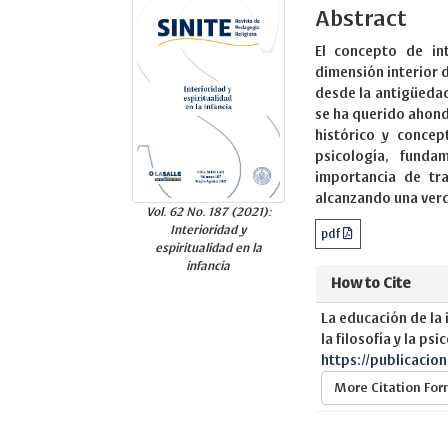
Abstract
El concepto de in
dimensión interior d
desde la antigüedad
se ha querido ahond
histórico y concep
psicología, fund
importancia de tr
alcanzando una verd
Vol. 62 No. 187 (2021):
Interioridad y
pdf
espiritualidad en la
infancia
How to Cite
La educación de la
la filosofía y la ps
https://publicacio
More Citation Fo