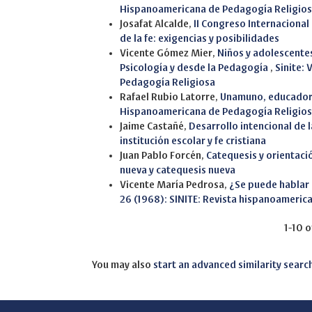
Hispanoamericana de Pedagogía Religio
Josafat Alcalde,
II Congreso Internacional
de la fe: exigencias y posibilidades
Vicente Gómez Mier,
Niños y adolescentes
Psicología y desde la Pedagogía
,
Sinite: 
Pedagogía Religiosa
Rafael Rubio Latorre,
Unamuno, educado
Hispanoamericana de Pedagogía Religio
Jaime Castañé,
Desarrollo intencional de 
institución escolar y fe cristiana
Juan Pablo Forcén,
Catequesis y orientaci
nueva y catequesis nueva
Vicente María Pedrosa,
¿Se puede hablar d
26 (1968): SINITE: Revista hispanoameri
1-10 o
You may also
start an advanced similarity searc