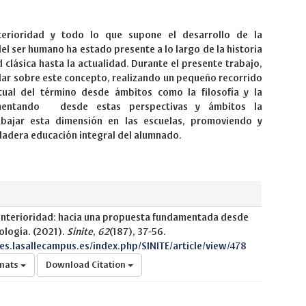
terioridad y todo lo que supone el desarrollo de la
el ser humano ha estado presente a lo largo de la historia
 clásica hasta la actualidad. Durante el presente trabajo,
ar sobre este concepto, realizando un pequeño recorrido
tual del término desde ámbitos como la filosofía y la
amentando desde estas perspectivas y ámbitos la
abajar esta dimensión en las escuelas, promoviendo y
adera educación integral del alumnado.
 interioridad: hacia una propuesta fundamentada desde
icología. (2021).
Sinite
,
62
(187), 37-56.
nes.lasallecampus.es/index.php/SINITE/article/view/478
rmats
Download Citation