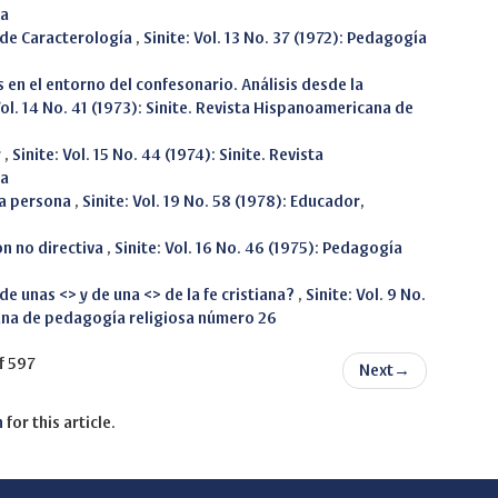
sa
 de Caracterología
,
Sinite: Vol. 13 No. 37 (1972): Pedagogía
 en el entorno del confesonario. Análisis desde la
Vol. 14 No. 41 (1973): Sinite. Revista Hispanoamericana de
r
,
Sinite: Vol. 15 No. 44 (1974): Sinite. Revista
sa
la persona
,
Sinite: Vol. 19 No. 58 (1978): Educador,
ón no directiva
,
Sinite: Vol. 16 No. 46 (1975): Pedagogía
e unas <> y de una <> de la fe cristiana?
,
Sinite: Vol. 9 No.
cana de pedagogía religiosa número 26
f 597
Next
→
h
for this article.