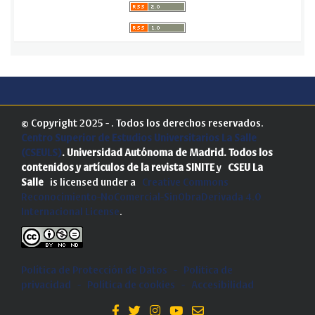
© Copyright 2025 - . Todos los derechos reservados.
Centro Superior de Estudios Universitarios La Salle
(CSEULS)
. Universidad Autónoma de Madrid.
Todos los
contenidos y artículos de la revista SINITE
y
CSEU La
Salle
is licensed under a
Creative Commons
Reconocimiento-NoComercial-SinObraDerivada 4.0
Internacional License
.
Política de Protección de Datos
-
Politica de
privacidad
-
Política de cookies
-
Accesibilidad