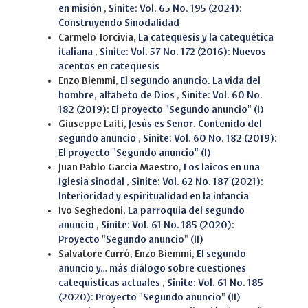
en misión
,
Sinite: Vol. 65 No. 195 (2024):
Construyendo Sinodalidad
Carmelo Torcivia,
La catequesis y la catequética
italiana
,
Sinite: Vol. 57 No. 172 (2016): Nuevos
acentos en catequesis
Enzo Biemmi,
El segundo anuncio. La vida del
hombre, alfabeto de Dios
,
Sinite: Vol. 60 No.
182 (2019): El proyecto "Segundo anuncio" (I)
Giuseppe Laiti,
Jesús es Señor. Contenido del
segundo anuncio
,
Sinite: Vol. 60 No. 182 (2019):
El proyecto "Segundo anuncio" (I)
Juan Pablo García Maestro,
Los laicos en una
Iglesia sinodal
,
Sinite: Vol. 62 No. 187 (2021):
Interioridad y espiritualidad en la infancia
Ivo Seghedoni,
La parroquia del segundo
anuncio
,
Sinite: Vol. 61 No. 185 (2020):
Proyecto "Segundo anuncio" (II)
Salvatore Curró, Enzo Biemmi,
El segundo
anuncio y… más diálogo sobre cuestiones
catequísticas actuales
,
Sinite: Vol. 61 No. 185
(2020): Proyecto "Segundo anuncio" (II)