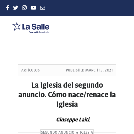
Quick
jump
ARTÍCULOS
PUBLISHED
MARCH 15, 2021
to
page
La Iglesia del segundo
content
anuncio. Cómo nace/renace la
Main
Navigation
Iglesia
Main
Content
Sidebar
Giuseppe Laiti
,
SEGUNDO ANUNCIO
IGLESIA