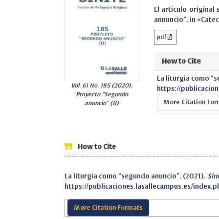
El artículo origina
annuncio”, in «Catec
pdf
How to Cite
La liturgia como “
Vol. 61 No. 185 (2020):
https://publicacio
Proyecto "Segundo
More Citation Fo
anuncio" (II)
How to Cite
La liturgia como “segundo anuncio”. (2021).
Sin
https://publicaciones.lasallecampus.es/index.p
More Citation Formats