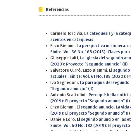
Referencias
Similar Articles
Carmelo Torcivia,
La catequesis y la cateq
acentos en catequesis
Enzo Biemmi,
La perspectiva misionera: un
Sinite: Vol. 56 No. 168 (2015): Claves par
Giuseppe Laiti,
La Iglesia del segundo an
(2020): Proyecto "Segundo anuncio" (II)
Salvatore Curró, Enzo Biemmi,
El segundo
actuales
,
Sinite: Vol. 61 No. 185 (2020): 
Ivo Seghedoni,
La parroquia del segundo
"Segundo anuncio" (II)
Antonio Scattolini,
¡Pero qué bella noticia
(2019): El proyecto "Segundo anuncio" (I)
Enzo Biemmi,
El segundo anuncio. La vida
(2019): El proyecto "Segundo anuncio" (I)
Daniele Loro,
El segundo anuncio en las e
Sinite: Vol. 60 No. 182 (2019): El proyect