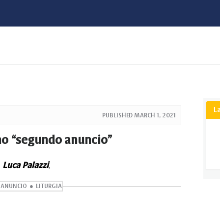
L
PUBLISHED
MARCH 1, 2021
mo “segundo anuncio”
Luca Palazzi
,
 ANUNCIO
LITURGIA