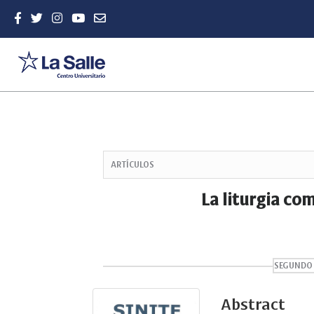
Quick
jump
ARTÍCULOS
to
page
La liturgia co
content
Main
Navigation
Main
Content
SEGUNDO
Sidebar
Abstract