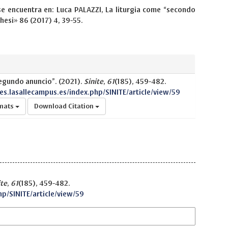
l se encuentra en: Luca PALAZZI, La liturgia come “secondo
hesi» 86 (2017) 4, 39-55.
segundo anuncio”. (2021).
Sinite
,
61
(185), 459-482.
nes.lasallecampus.es/index.php/SINITE/article/view/59
rmats
Download Citation
ite
,
61
(185), 459-482.
hp/SINITE/article/view/59